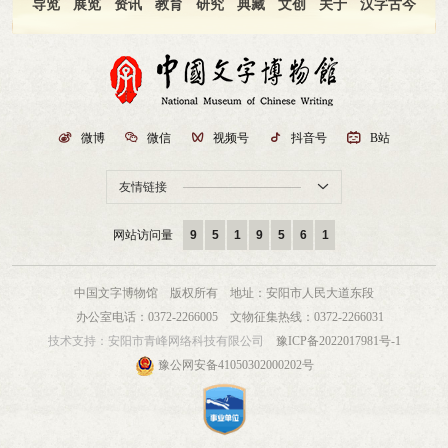
导览
展览
资讯
教育
研究
典藏
文创
关于
汉字古今

微博

微信

视频号

抖音号

B站
友情链接

网站访问量
9
5
1
9
5
6
1
中国文字博物馆 版权所有
地址：安阳市人民大道东段
办公室电话：0372-2266005
文物征集热线：0372-2266031
技术支持：
安阳市青峰网络科技有限公司
豫ICP备2022017981号-1
豫公网安备41050302000202号