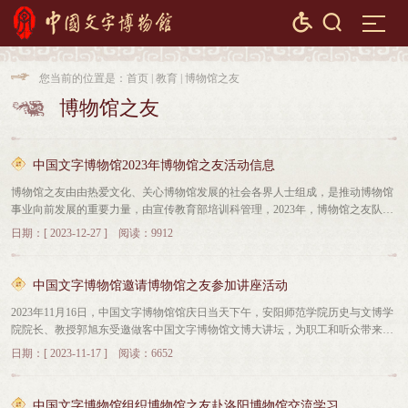


您当前的位置是：
首页
|
教育
|
博物馆之友

博物馆之友

中国文字博物馆2023年博物馆之友活动信息
博物馆之友由由热爱文化、关心博物馆发展的社会各界人士组成，是推动博物馆
事业向前发展的重要力量，由宣传教育部培训科管理，2023年，博物馆之友队伍
新增2人，中国文字博物馆为博物馆之友举办6次活动。1. 邀请博物馆之友参加文
日期：[ 2023-12-27 ] 阅读：9912
博大讲坛讲座活动4次，中国文字博物馆邀请文博业内知名专家到馆进行讲座。
为观众讲授博物馆、文字文化等知识，中国文字博物馆邀请博物馆之友参加这些
讲座，为博物馆之友搭建交流互动平台，大家围绕文字文化、博物馆发展等话题
中国文字博物馆邀请博物馆之友参加讲座活动
交流发言。 2. 2023年5月，中国文字博物馆组织博物馆之友20余人赴洛阳博物
2023年11月16日，中国文字博物馆馆庆日当天下午，安阳师范学院历史与文博学
馆、二里头夏都遗址博物馆、洛阳大运河文化博物馆开展交流学习活动，就团队
院院长、教授郭旭东受邀做客中国文字博物馆文博大讲坛，为职工和听众带来了
管理、活动组织等问题进行了座谈。通过此次活动，调动了博物馆之友的活动积
一场题为《甲骨文“方帝”卜辞略论》的精彩讲座。郭旭东教授主要通过对甲骨
极性，增进了团队协作能力，为锻造优秀团队打下了坚实的基础。3. 2023年12
日期：[ 2023-11-17 ] 阅读：6652
文“方帝”卜辞的分析，明确了殷人对帝神敬畏、殷人祭祀等相关内容。中国文字
月，中国文字博物馆携手安阳博物馆，共同举办了博物馆之友文物鉴赏活动。这
博物馆邀请博物馆之友会员参加本次讲座，为博物馆之友搭建交流互动平台，大
次活动聚焦于清代圣旨与青铜器拓片等珍贵文物，为博物馆之友提供了一次近距
家围绕文字文化、博物馆发展等话题畅所欲言。
离接触文物的机会。
中国文字博物馆组织博物馆之友赴洛阳博物馆交流学习