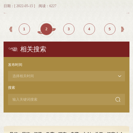
悠久历史和文化意义。鉴赏活动不仅让博物馆之友会员有机会亲眼目睹那些平时
日期：[ 2022-05-15 ] 阅读：6227
难得一见的珍贵文物，更让他们有机会与专家进行互动交流，通过提问和解答的
方式，更加深入地了解文物的历史背景和文化内涵。鉴赏活动也为博物馆之友提
供了一个自由表达、分享感悟的平台，他们可以在活动中畅所欲言，分享自己对
文物的理解和感受，从而加深对文化的认识和认同。
1
2
3
4
5
相关搜索
发布时间
搜索
