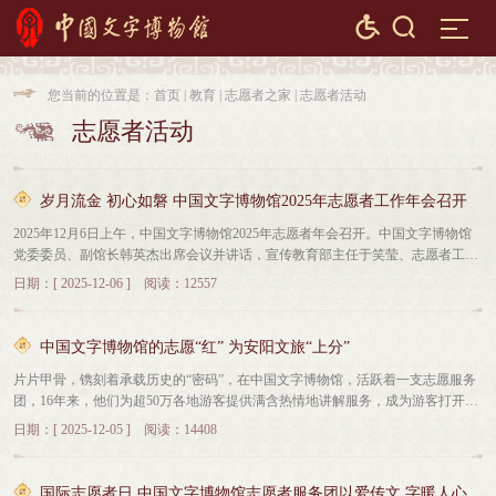


您当前的位置是：
首页
|
教育
|
志愿者之家
|
志愿者活动

志愿者活动

岁月流金 初心如磐 中国文字博物馆2025年志愿者工作年会召开
2025年12月6日上午，中国文字博物馆2025年志愿者年会召开。中国文字博物馆
党委委员、副馆长韩英杰出席会议并讲话，宣传教育部主任于笑莹、志愿者工作
管理人员与志愿者代表齐聚一堂，共忆一年来志愿服务历程，共话文化传播使
日期：[ 2025-12-06 ] 阅读：12557
命，表彰先进典型，凝聚前行力量。会议由宣传教育部主任于笑莹主持。韩英杰
在会议上讲话，他首先代表馆党委向全体志愿者致以崇高敬意，充分肯定了过去
一年志愿者们在文化传播中的重要作用，全体志愿者用声音唤醒文字记忆，用热
中国文字博物馆的志愿“红” 为安阳文旅“上分”
情搭建文化桥梁，让更多人读懂中华优秀传统文化的深厚底蕴，践行着“奉献、
片片甲骨，镌刻着承载历史的“密码”，在中国文字博物馆，活跃着一支志愿服务
友爱、互助、进步”的志愿精神。展望新的一年，韩英杰指出，要强化培训赋
团，16年来，他们为超50万各地游客提供满含热情地讲解服务，成为游客打开揭
能，邀请行业专家、资深讲解员开展专题讲座与实操指导，提升专业素养；要搭
秘中华文字根脉之门的钥匙。“您看，这个字像不像流淌的河水？”11月29日，来
建更好的交流平台，促进新老志愿者经验分享与思路创新，形成互帮互学的良好
日期：[ 2025-12-05 ] 阅读：14408
自崇义小学的志愿者杨丽芬指向展柜内龟甲对游客和声道。在完成上午的新讲解
氛围；要完善激励机制，优化评价体系，让志愿者的付出得到充分认可与尊重；
志愿者培训工作后，杨丽芬又利用中午时间接待了安阳本地的一家五口游客。自
要进一步拓展服务领域，结合展览策划、社教活动等方面的工作，为志愿者们提
2017年成为中国文字博物馆志愿者以来，杨丽芬的服务时长已累计超1600小时，
供多元化岗位，搭建更广阔的施展空间。会上，宣传教育部培训科科长苏静汇报
国际志愿者日 中国文字博物馆志愿者服务团以爱传文 字暖人心