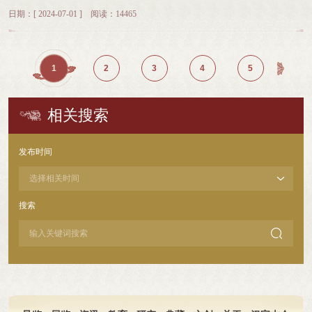
结合市委组织部、卫健委等部门、安阳工学院、安阳学院等高校进行新志愿者招
系，打造更专业的志愿服务队伍，推动文字文化传播与志愿服务深度融合，让志
日期：[ 2024-07-01 ] 阅读：14465
募面试活动，共收到254份志愿者报名表，报名人员经过统一面试，录取后进入
愿力量成为打造殷墟甲骨文世界级文化地标的重要助力。
培训考核阶段。
1
2
3
4
5
相关搜索
发布时间
搜索
