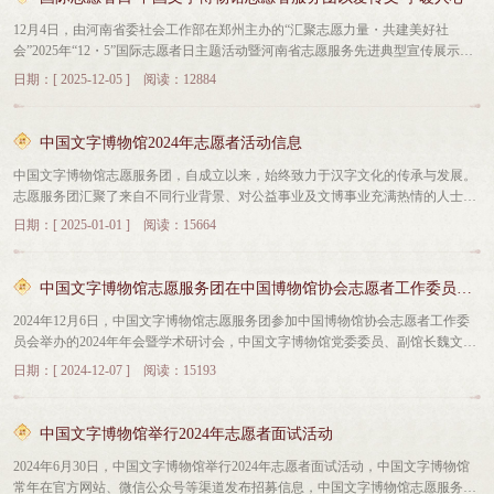
每周六她雷打不动地坚守，寒暑假她每周四到五天日均8小时投入在馆内。“无论
了2025年志愿服务团整体工作情况，详细梳理了志愿服务开展成效、培训提升成
12月4日，由河南省委社会工作部在郑州主办的“汇聚志愿力量・共建美好社
游客是本地还是来自外地，每场讲解带的游客或多或少，我都希望能把每片甲
果等内容。在全体志愿者的共同努力下，中国文字博物馆志愿服务团荣获2024年
会”2025年“12・5”国际志愿者日主题活动暨河南省志愿服务先进典型宣传展示活
骨、每段文字记录的故事讲好，让不同年龄、不同背景的观众都能领悟甲骨文蕴
度全国志愿服务“四个100”最佳志愿服务组织奖，这份荣耀的背后，是全体志愿者
动举行。活动中，主办方对中国文字博物馆获评2024年度全国志愿服“四个100”先
含的历史密码。”杨丽芬说，志愿者代表是城市的形象，每场讲解都要认真对
无数个日夜的默默坚守与无私付出。十佳志愿者代表连俊英在发言中表示，作为
日期：[ 2025-12-05 ] 阅读：12884
进典型——“最佳志愿服务组织”荣誉进行了表彰，充分肯定了我馆在志愿服务领
待，要让游客真正了解甲骨文、了解安阳，感到不虚此行。今年51岁的邵艳花，
一名中国文字博物馆的志愿者，我们既是文字文明的聆听者，更是优秀传统文化
域的突出成效与示范引领作用。12月5日是第40个国际志愿者日。中国文字博物
同样是中国文字博物馆志愿服务团的一员，从2013年至今，她的服务年限已超过
的传递者。今后，我们将继续深耕文字文化，提高自身的服务水平，以更加饱满
馆志愿服务团以专业的讲解、周到的服务、文化普及等多样志愿工作，为世界各
12年。“起初，我是给孩子报名当小志愿者，慢慢地自己也被文字的魅力吸引，
的热情，更专业的讲解，传承好这份文脉瑰宝，让古老的中国文字在新时代绽放
中国文字博物馆2024年志愿者活动信息
地来到中国文字博物馆的参观者搭建起通往文字文明的桥梁。中国文字博物馆志
并十分享受这种与孩子共同学习、提供的氛围。”邵艳花说，现在她几乎每周都
更加耀眼的光芒。希望全体志愿者能够继续一路同行，以文字为媒，以志愿为
中国文字博物馆志愿服务团，自成立以来，始终致力于汉字文化的传承与发展。
愿服务团成立于2009年开馆之际，16年来，来自各行各业的热爱文博事业的志愿
会坚持参加志愿服务，闲暇时也会不断学习、提升文化认知，充实自己的讲解内
翼，不负热爱，勇毅前行。为表彰先进、树立榜样，会议举行了表彰颁奖仪式。
志愿服务团汇聚了来自不同行业背景、对公益事业及文博事业充满热情的人士，
者活跃在讲解、公众服务、摄影摄像、青少年社会教育、文化互动活动等多个岗
容。今年“五一”，一位来自北京的老先生留下这样一番话令邵艳花记忆深刻：“我
连俊英、杨丽芬等10名十佳志愿者，邵艳花、温润芝等20名优秀志愿者先后上台
涵盖了教师、企事业单位在职人员、退休人士等多个群体。隶属于宣传教育部培
位上。目前，中国文字博物馆志愿服务团共有192位活跃的志愿者，这个群体不
在馆里泡了一天，听了三场讲解，发现每名志愿者的讲解内容都不相同，都有自
领奖。与会领导分别为获奖志愿者颁奖，并与获奖志愿者合影留念。现场掌声雷
日期：[ 2025-01-01 ] 阅读：15664
训科进行管理。志愿者分为讲解、公众服务、摄影等类型，在馆内为观众提供义
仅在博物馆里为观众提供志愿服务工作，同时发挥各自所长，将文字文化的魅力
己的侧重和理解。从你们身上我不仅学到了知识，更看到了你们对文化和自己城
动，这既是对获奖志愿者的祝贺，也是对全体志愿者无私奉献的致敬。会议现
务讲解、咨询、引领、存包等服务，配合馆内开展进校园、进社区、社教活动等
延伸至社区、乡村、学校，培养了近800位青少年成为了中国文字博物馆“文字小
市的热爱。”一位位游客的肯定，激励着中国文字博物馆志愿服务团不断创新提
场，志愿者李建英带来古琴独奏《越人歌》，悠扬琴声传递出对志愿服务的美好
各类活动。2024年，志愿服务团现有活跃志愿者168人，为观众服务近12000小
博士”，50余位教师志愿者将“文字文化校园推广项目”带进了60余所大中小学校，
升。在博物馆外，志愿者们还将文字文化的魅力延伸至社区、乡村、学校，成为
期许；志愿服务团副团长王军杰带领志愿者表演了诗经吟诵，朗朗上口的诗词与
中国文字博物馆志愿服务团在中国博物馆协会志愿者工作委员会2024年年会暨学术研讨会上做主旨分享
时，新招募新志愿者45人。志愿服务团按照既定的时间表，在展厅为观众提供定
40余位“青锐志愿者”用青春之力书写着文化传承的新篇。16年来，志愿服务团服
弘扬志愿者精神、普及文字文化知识、关怀特殊群体的先锋力量。5万场免费讲
优美醇厚的古韵尽显中华古典文学的独特风采，演出为活动增添了浓厚的文化氛
2024年12月6日，中国文字博物馆志愿服务团参加中国博物馆协会志愿者工作委
时免费讲解服务。配合社教走进安阳市崇义小学，为孩子们讲解文字发展史。在
务观众超过50万人，提供志愿讲解超过5万场，开展社会教育活动800余场，关爱
解、800余场“我爱甲骨文”社教活动走进67所大中小学；每年组织特殊儿童参观博
围。2025年是中国文字博物馆与志愿者们同心同行、硕果累累的一年。全体志愿
员会举办的2024年年会暨学术研讨会，中国文字博物馆党委委员、副馆长魏文萃
五一、十一、春节等节假日，观众高峰期配合馆内开展各类活动。关爱特殊群
特殊群体为福利院捐赠衣物1000余件……他们用实际行动诠释“奉献、友爱、互
物馆并捐赠衣物千余件……这些成为文化传承最朴素的注脚。在2024年度全国志
者共同守护文物瑰宝，共同传递历史文脉，共同为每一位参观者点亮探索未知的
代表志愿服务团在会上进行题为《志在文博 愿传文明——中国文字博物馆志愿服
体，“指尖上的文字”展览开展，志愿者带领盲童体验甲骨触摸等活动。志愿者邢
助、进步”的志愿精神，让古老的文字在志愿服务中生机勃勃。2024年，在中央
愿服务“四个100”先进典型评选中，中国文字博物馆志愿服务团入选“最佳志愿服
灯塔。他们从展厅里耐心细致的讲解，到活动中忙前忙后的身影；从文物保护的
日期：[ 2024-12-07 ] 阅读：15193
务团实践分享》主旨发言，为全国博物馆的志愿者及志愿者工作负责人分享中国
若飞获得首届“博协杯”全国博物馆讲解大赛活动志愿者组二等奖。参加中国博物
社会工作部等22个部位和单位联合开展的2024年度全国志愿服务“四个100”先进典
务组织”。每一场讲解都是与历史的对话，更是游客走进甲骨文、了解安阳的窗
点滴助力，到社教推广的积极参与，志愿者们用专业与热情，为博物馆注入了鲜
文字博物馆志愿服务团的工作经验及特色活动，展示中国文字博物馆志愿者的风
馆协会志愿者工作委员会举办的2024年年会暨学术研讨会，中国文字博物馆志愿
型学习宣传活动中，中国文字博物馆志愿服务团荣获“最佳志愿服务组织”；服务
口。不只是在中国文字博物馆，在殷墟博物馆、在红旗渠、在曹操高陵……全市
活的生命力，成为了文博事业中最动人的风景线，通过志愿者的热情周到的服
采。
服务团在会上进行题为《志在文博 愿传文明——中国文字博物馆志愿服务团实践
团开展的“文字文化校园推广”项目获得由国家文物局、中央文明办举办的2022年
各行各业的志愿者把自己对家乡的热爱倾注在一次次志愿服务活动中，为安阳文
务，让中国文字博物馆成为更多人感受文字魅力、涵养精神力量的“心灵栖息
中国文字博物馆举行2024年志愿者面试活动
分享》主旨发言。
度全国博物馆志愿服务典型案例。“文字是中华文明的基因，我们希望通过志愿
旅事业“上分”增彩。文：黄亚楠 转自：安阳融媒
地”。
2024年6月30日，中国文字博物馆举行2024年志愿者面试活动，中国文字博物馆
服务，让更多人了解文字背后的历史与文化。”志愿者代表杨丽芬表示。中国文
常年在官方网站、微信公众号等渠道发布招募信息，中国文字博物馆志愿服务团
字博物馆党委书记、常务副馆长宁红亮表示，未来将进一步完善志愿者培养体