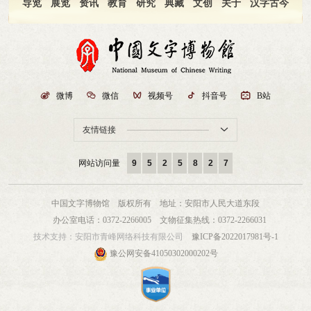
导览
展览
资讯
教育
研究
典藏
文创
关于
汉字古今

微博

微信

视频号

抖音号

B站
友情链接

网站访问量
9
5
2
5
8
2
7
中国文字博物馆 版权所有
地址：安阳市人民大道东段
办公室电话：0372-2266005
文物征集热线：0372-2266031
技术支持：
安阳市青峰网络科技有限公司
豫ICP备2022017981号-1
豫公网安备41050302000202号