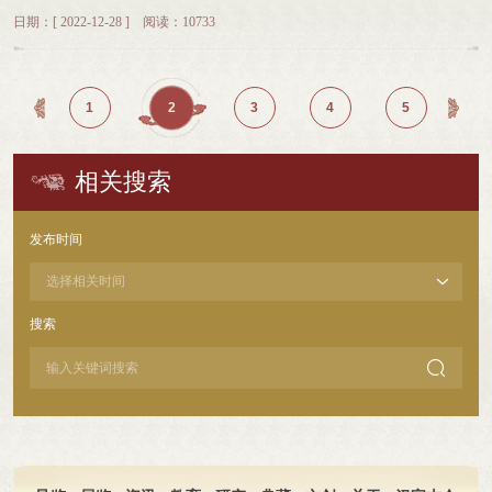
益事业及文博事业充满热情的人士，涵盖了教师、企事业单位在职人员、退休人
日期：[ 2022-12-28 ] 阅读：10733
士等多个群体。志愿服务团每年举办新志愿者招募面试活动，志愿者们经过系统
的培训与严格的考核，以专业的姿态、饱满的热情投入到志愿服务工作中，成为
传播中国文字文化的使者。志愿服务团现有志愿者148人，志愿者分为讲解、公
众服务、摄影等类型，在馆内为观众提供义务讲解、咨询、引领、存包等服务，
1
2
3
4
5
配合馆内开展进校园、进社区、社教活动等各类活动。志愿服务团继续按照既定
的时间表，为观众提供定时免费讲解服务。周二至周五的10:00、15:00，周末和
五一、十一、春节等节假日的9:30、10:00、14:30、15:00，定时在展厅为观众提
相关搜索
供公益讲解服务。2022年，中国文字博物馆志愿服务团为观众提供讲解、咨询、
引领等服务6150余小时，新招募志愿者32人，选拔“文字小博士”50人，拓展多语
种讲解、手语讲解等讲解领域，举办第二届志愿者讲解比赛，“文字文化校园推
发布时间
广”志愿服务项目案例荣获2022年度全国博物馆志愿服务典型案例。
搜索
