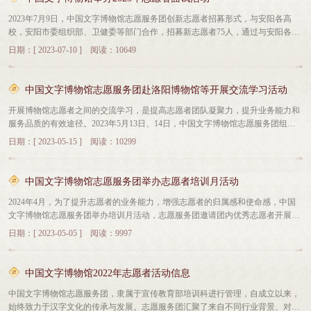
愿服务团创新志愿者招募形式，与安阳各大高校、安阳市委组织部等部门联合，
2023年7月9日，中国文字博物馆志愿服务团创新志愿者招募形式，与安阳各高
新招募志愿者75人，选拔“文字小博士”26人，参加中国文字博物馆读书分享会表
校，安阳市委组织部、卫健委等部门合作，招募新志愿者75人，通过与安阳各高
演经典吟诵节目《诗经 小雅 鹿鸣》，4月，举办志愿者培训月活动，开展讲座3
校以及安阳市委组织部等部门的合作，志愿服务团打破了传统的招募界限，将招
次。5月，志愿者赴洛阳博物馆、二里头夏都遗址博物馆、洛阳大运河文化博物
日期：[ 2023-07-10 ] 阅读：10649
募范围扩大到了更广泛的群体。志愿服务团对每年招募的新志愿者进行系统的培
馆等进行交流学习。8月，志愿服务管理小程序上线，管理志愿者服务时间。9
训和严格的考核，确保他们以专业的要求、饱满的热情投入到志愿服务工作中。
月，志愿者带福利院儿童体验书写甲骨活动，7月，志愿者开始徽文馆讲解词学
习。12月，外语志愿者为徽文馆讲解词录制英文版语音导览。
中国文字博物馆志愿服务团赴洛阳博物馆等开展交流学习活动
开展博物馆志愿者之间的交流学习，是提高志愿者团队凝聚力，提升业务能力和
服务品质的有效途径。2023年5月13日、14日，中国文字博物馆志愿服务团组织
53名志愿者赴洛阳博物馆、二里头夏都遗址博物馆、洛阳大运河文化博物馆开展
日期：[ 2023-05-15 ] 阅读：10299
交流学习活动，就志愿者团队管理、培训学习、活动组织等问题进行了座谈。通
过此次活动，调动了志愿者的积极性，增进了团队协作能力，为锻造优秀的志愿
者团队打下了坚实的基础。
中国文字博物馆志愿服务团举办志愿者培训月活动
2024年4月，为了提升志愿者的业务能力，增强志愿者的归属感和使命感，中国
文字博物馆志愿服务团举办培训月活动，志愿服务团邀请团内优秀志愿者开展专
题讲座，志愿者张世勇为志愿者讲授《计算机网络与信息安全》，志愿者张云峰
日期：[ 2023-05-05 ] 阅读：9997
讲授《漫谈人文主义和希腊神话》，志愿者陈亚琼讲授《小学字书的历史发展和
文化精神——徽文馆字书琼林展厅讲解词共探》，三位志愿者都是各自行业内的
专家，将自身擅长的专业知识讲授给志愿者们，拓展了志愿者的眼界，提高了志
中国文字博物馆2022年志愿者活动信息
愿者的专业技能。
中国文字博物馆志愿服务团，隶属于宣传教育部培训科进行管理，自成立以来，
始终致力于汉字文化的传承与发展。志愿服务团汇聚了来自不同行业背景、对公