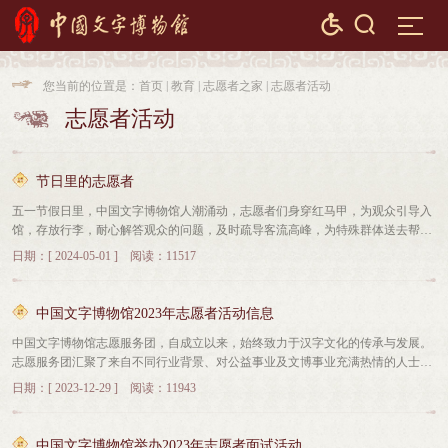


您当前的位置是：
首页
|
教育
|
志愿者之家
|
志愿者活动

志愿者活动

节日里的志愿者
五一节假日里，中国文字博物馆人潮涌动，志愿者们身穿红马甲，为观众引导入
馆，存放行李，耐心解答观众的问题，及时疏导客流高峰，为特殊群体送去帮
助，为观众提供展厅的讲解服务，还有“文字小博士”们，小小身体大能量，他们
日期：[ 2024-05-01 ] 阅读：11517
也在节日里为传播文字文化奉献着自己的力量。志愿者以积极蓬勃的姿态，展现
出在博物馆服务中的多样性和专业性，他们不仅为观众提供了便捷、高效的服
务，还通过讲解、引导等方式传播文化知识，提升观众的参观体验。他们无私奉
中国文字博物馆2023年志愿者活动信息
献、团结协作、勇于担当的精神为文旅宣传、城市发展贡献着自己独特的力量。
中国文字博物馆志愿服务团，自成立以来，始终致力于汉字文化的传承与发展。
志愿服务团汇聚了来自不同行业背景、对公益事业及文博事业充满热情的人士，
涵盖了教师、企事业单位在职人员、退休人士等多个群体，隶属于宣传教育部培
日期：[ 2023-12-29 ] 阅读：11943
训科进行管理。志愿者分为讲解、公众服务、摄影等类型，在馆内为观众提供义
务讲解、咨询、引领、存包等服务，配合馆内开展进校园、进社区、社教活动等
各类活动。2023年，有活跃志愿者198人，志愿者累计服务时长近9235小时，志
中国文字博物馆举办2023年志愿者面试活动