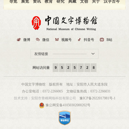
导览
展览
资讯
教育
研究
典藏
文创
关于
汉字古今

微博

微信

视频号

抖音号

B站
友情链接

网站访问量
9
5
2
5
7
2
8
中国文字博物馆 版权所有
地址：安阳市人民大道东段
办公室电话：0372-2266005
文物征集热线：0372-2266031
技术支持：
安阳市青峰网络科技有限公司
豫ICP备2022017981号-1
豫公网安备41050302000202号