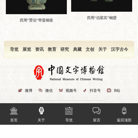
西周“伯梁其”铜盨
西周“贾伯”带盖铜壶
导览
展览
资讯
教育
研究
典藏
文创
关于
汉字古今

微博

微信

视频号

抖音号

B站
友情链接






首页
关于
导览
留言
返回顶部
网站访问量
9
5
2
2
3
6
7