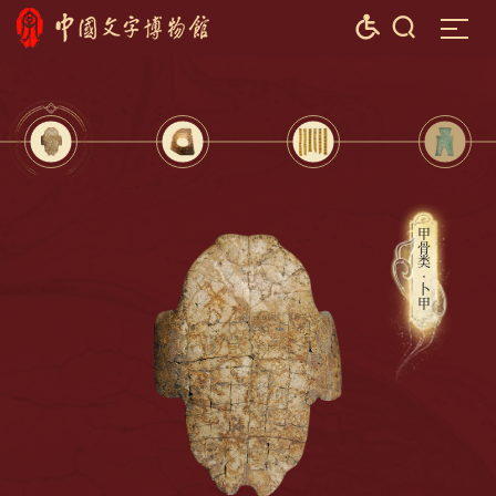


甲骨类·卜甲