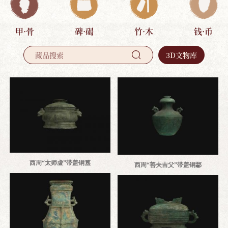
甲·骨
碑·碣
竹·木
钱·币
3D文物库

西周“太师虘”带盖铜簋
西周“善夫吉父”带盖铜酃