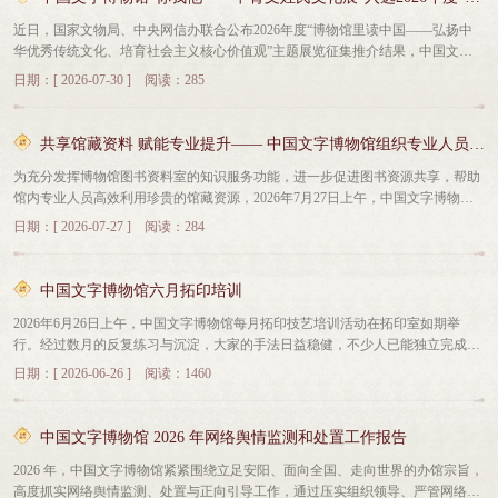
近日，国家文物局、中央网信办联合公布2026年度“博物馆里读中国——弘扬中
华优秀传统文化、培育社会主义核心价值观”主题展览征集推介结果，中国文字
博物馆策划的“你我他——甲骨文姓氏文化展”成功入选。“你我他——甲骨文姓氏
日期：[ 2026-07-30 ] 阅读：285
文化展”是中国文字博物馆2026年年度大展。展览以传统典籍《百家姓》为切入
点，系统讲述姓氏的起源与发展脉络，通过甲骨文与现代姓氏的对照，直观展现
姓氏用字的字形演变过程，了解姓氏用字背后的中华优秀传统文化，引领观众在
共享馆藏资料 赋能专业提升—— 中国文字博物馆组织专业人员参观馆藏图书资料室
探寻“根在中原”的同时，体悟“字在中原”的文化基因，感受文字与血脉共流的千
为充分发挥博物馆图书资料室的知识服务功能，进一步促进图书资源共享，帮助
年传承。此前，该展览已在河南省2026年度“博物馆里读中国——弘扬中华优秀
馆内专业人员高效利用珍贵的馆藏资源，2026年7月27日上午，中国文字博物馆
传统文化、培育社会主义核心价值观”主题展览征集推介活动中获评“优秀主题展
文物征集管理部组织馆内工作人员到徽文馆四楼资料室进行参观学习。活动中，
览”。此次入选国家级推介项目，是对中国文字博物馆展览策划与实施能力的充
日期：[ 2026-07-27 ] 阅读：284
馆学术研究中心刘浩老师围绕资料室的藏书特色、分类体系、珍贵版本等内容向
分肯定。我馆将以此为契机，进一步加大原创展览策划力度，为观众打造更多精
大家进行了详细讲解。资料室藏书主要涵盖古籍、语言学、考古学、古文字学、
品原创展览。该展览将于今年8月在中国文字博物馆徽文馆二楼临展厅与观众见
历史学、期刊、会议文集、学者文集、辞书九大门类。其中，古文字学类书籍又
面。
中国文字博物馆六月拓印培训
可细分为甲骨、金文、简帛、钱币、石刻等多个小类。此外，还特别介绍了部分
2026年6月26日上午，中国文字博物馆每月拓印技艺培训活动在拓印室如期举
上世纪八九十年代的珍贵会议文集及学者著作样书的来历与作用。各部室同事认
行。经过数月的反复练习与沉淀，大家的手法日益稳健，不少人已能独立完成高
真聆听，不时低头记录要点，学习氛围浓厚。大家表示，通过此次参观，不仅对
质量的作品。从选纸、上墨到揭取，整套动作一气呵成，墨色均匀、字口清
资料室的资源有了更全面的认识，也掌握了实用的查阅技巧，对今后开展工作大
日期：[ 2026-06-26 ] 阅读：1460
晰。 每一幅作品都记录着同事们的专注与坚持。大家纷纷表示，每月一次的拓
有裨益。此次参观活动是我馆推动内部资源共享、提升服务效能的具体举措。下
印时光，是一份难得的自我提升。
一步，将持续优化资料室管理与服务，努力为馆内工作人员提供更加便捷、高效
的文献资料支持，助力各项工作高质量开展。
中国文字博物馆 2026 年网络舆情监测和处置工作报告
2026 年，中国文字博物馆紧紧围绕立足安阳、面向全国、走向世界的办馆宗旨，
高度抓实网络舆情监测、处置与正向引导工作，通过压实组织领导、严管网络阵