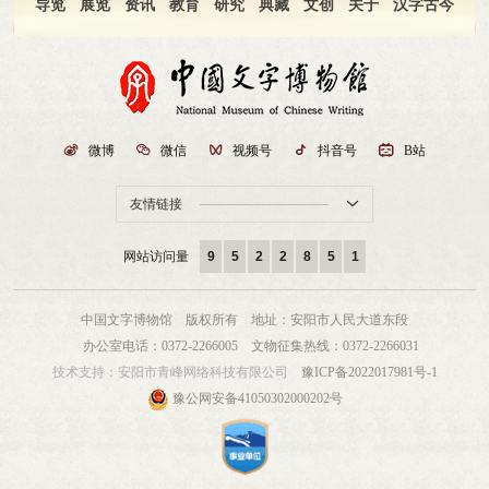
信部门下达的网络评论、舆情信息报送、网络舆论监督等工作任务，常态化以实
导览
展览
资讯
教育
研究
典藏
文创
关于
汉字古今
战练兵提升全体工作人员舆情研判、线上引导业务能力。四、舆论导向正确坚定
牢牢掌握网络意识形态工作领导权，始终坚持正面宣传为主的工作方针。依托馆
内线下宣传阵地、官方新媒体矩阵，持续推送汉字文化、甲骨文科普、文物展览
等正能量内容；借助学习强国平台推送网信、意识形态专题学习素材，规范党员
干部网络发言、信息传播行为。及时对外发布展览活动、开放公告等权威信息，
普及网络安全防护知识，抵制网络错误思潮，常态化开展线上云展览、线上文字
文化科普教育活动。五、2027 年工作计划（一）深化网络阵地规范化管理丰富理

微博

微信

视频号

抖音号

B站
论学习载体，在线上自学基础上，增设线下集中研讨、专题党课、专家讲座等学
习形式，邀请文史、网信领域专家授课，深化干部职工对党的创新理论、文化传
友情链接

承、网络安全政策的理解。配套建立学习成效反馈机制，动态收集干部职工学习
需求，优化学习内容与组织形式。（二）细化舆情队伍专业化建设常态化开展专
项业务培训，定期组织网络舆情监测、风险处置专题学习班，邀请行业专家现场
网站访问量
9
5
2
2
8
5
1
授课，培训内容覆盖舆情热点研判、网络危机公关、新媒体运营、突发事件应对
等实操技能。建立舆情工作激励考核机制，设立专项表彰奖励制度，对舆情值
守、应急处置、正面宣传工作中表现突出的部室与个人予以表彰，充分调动工作
中国文字博物馆 版权所有
地址：安阳市人民大道东段
人员工作主动性。（三）持续守牢正向舆论宣传阵地创新新媒体宣传表达形式，
办公室电话：0372-2266005
文物征集热线：0372-2266031
贴合当下传播趋势与大众受众喜好，深耕短视频、直播、图文互动等内容创作，
技术支持：
安阳市青峰网络科技有限公司
豫ICP备2022017981号-1
打造感染力强、接地气的汉字文化宣传作品，提升线上传播影响力。强化线上公
众互动服务，依托官网、微信、微博等渠道及时回应群众咨询、意见建议，高效
豫公网安备41050302000202号
解决群众观展、活动参与等各类诉求，持续提升大众对中国文字博物馆的认同感
与文化归属感。下一步，中国文字博物馆将持续贯彻落实网络意识形态工作各项
部署要求，进一步提升全馆党员干部政治站位，以更严格标准、更务实举措、更
过硬作风抓实网络舆情监测、处置与引导工作，巩固清朗正向网络舆论环境，助