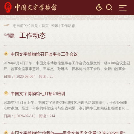


您当前的位置是：
首页
|
资讯
|
工作动态

工作动态

中国文字博物馆召开监事会工作会议
2026年8月4日下午，中国文字博物馆监事会工作会议在徽文馆一楼A108会议室召
开。监事会监事李慧峰、王军杰、孙琳杰、郭林梅出席了会议。会议由监事会主
席韩英杰主持。中国文字博物馆党委委员、副馆长魏文萃，财务科科长侯冰参加
日期：[ 2026-08-06 ] 阅读：25
了会议。会议听取了中国文字博物馆2026年上半年工作报告以及我馆法律咨询、
合同审查、财务收支等方面的情况。与会监事对我馆2026年上半年工作给予了充
分肯定，并就博物馆如何完善监督机制进行了讨论发言，提出了具有建设性的意
中国文字博物馆七月拓印培训
见和建议。最后，魏文萃进行总结发言。她表示，会后将对各位监事提出的建议
2026年7月31日上午，中国文字博物馆拓印技艺培训活动如期举行，十余位同事
进行系统化梳理研判，充分吸收借鉴监督真知，转化为实操性工作方案，让监督
准时参加。经过一年多的持续练习与实践积累，参训同事已能熟练把握整套拓印
效能嵌入各项日常工作。下一步持续补齐监管短板、完善监督管理制度，以规范
流程，手法日益稳健，作品质量较初期有了明显提升。每月一期的拓印培训，没
化、精细化管理带动文博业务质量提升。也希望各位监事继续扛起监督保障职
日期：[ 2026-07-31 ] 阅读：214
有太多花哨的形式，而是以持续的实践打磨技艺、以时间的沉淀见证成长。我馆
责，持续关心支持博物馆建设，凝心聚力推进文化传承与交流合作。
将继续坚持开展这项活动，让古老的拓印技艺在一次次坚守中不断传承延续。
中国文字博物馆“你我他——甲骨文姓氏文化展”入选2026年度“博物馆里读中国”主题展览全国推介项目