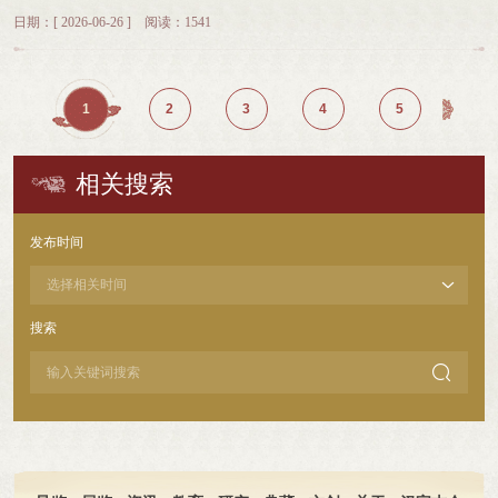
地、建强工作队伍、坚守正确舆论导向等一系列工作举措，舆情管控工作取得扎
日期：[ 2026-06-26 ] 阅读：1541
实成效，为博物馆展览开放、学术研究、社会教育等各项业务平稳有序开展筑牢
网络安全屏障。一、组织领导持续强化健全网络舆情工作组织架构，成立以馆主
要领导任组长、分管领导任副组长、各部室负责人为成员的网络舆情监测处置引
导工作领导小组，清晰划分岗位职责，搭建三级舆情管理工作网络。持续优化领
1
2
3
4
5
导小组常态化运行机制，打通部门协同沟通渠道，提升舆情联动处置效率。坚持
定期召开专题工作会议，专题研判网络舆情态势，会商解决舆情监测、应急处置
过程中的难点堵点问题，保障全馆网信舆情工作规范有序推进。不断拓宽舆情信
相关搜索
息搜集监测渠道，搭建多层次、全覆盖、立体化的舆情信息研判处置工作体系，
健全舆情常态化管理长效机制。二、阵地管理成效显著深化线上线下理论学习依
托学习强国、微信工作群等线上平台，搭配线下集中学习，组织全体党员干部持
发布时间
续深入学习党的二十大精神、党章党规、习近平总书记关于网络强国、文化传
承、文物保护以及考察河南安阳重要讲话精神、总体国家安全观等重要内容。全
馆干部职工思想立场坚定，未出现发表错误言论、危害意识形态安全等问题。常
态化网络阵地排查管控严格落实《文明上网管理制度及规范要求》，持续运营官
搜索
网 “字博先锋” 专栏，常态化宣传党的方针政策，扎实开展全民国家安全教育日线
上宣传活动。定期开展官网、新媒体平台信息全面巡检，第一时间甄别、屏蔽各

类有害信息，按时完成隐患排查处置情况上报工作。夯实网络安全制度保障持续
与安阳蓝盾网络安全技术公司开展网络安全合作，动态修订官网、微信公众号安
全管理细则、保密工作责任制、舆情突发事件应急预案，完善网络安全隐患整改
台账，常态化开展平台安全隐患排查整治。三、队伍建设逐步完善坚持走好新时
代网络群众路线，统筹运营馆官方网站、微信公众号、官方微博、专属手机
APP，构建多平台联动、全方位覆盖的官方网络传播矩阵。保质保量完成上级网