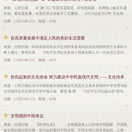
代新的文化使命，围绕文化产业高质量发展创新办会，为推动文化产业和会展业
不良行为，坚决同网络违法犯罪活动作斗争，全力维护国家、社会、集体和个人
来源：人民日报 在“家门口”欣赏非遗展览、听传统戏曲，在网络上购买非遗
加快复苏、促进中华文化传承发展作出新贡献。 首设“数字中国”展区，“科技
的合法权益。2、强化舆论正面引导。对违法违规账号，将视情况采取禁言等惩
文创、看非遗直播，在景区景点体验手工艺趣味……6月10日是2023年“文化和自
+文化”跨界融合亮点纷呈 本届文博会首次设立“数字中国——AI时代的文化
戒措施。三、积极发动发挥网络平台的正能量1、建立健全监督举报。鼓励用户
然遗产日”，今年非遗宣传展示活动主题是“加强非遗系统性保护 促进可持续发
创新”主题展区，全方位展示我国数字文化产业最新技术、最新创意和成果，为
参与平台信息内容管理，收集并举报违法有害信息，发现并揭批谣言和虚假信
日期：[ 2023-06-13 ] 阅读：4346
展”，文化和旅游部在10日前后集中开展非遗宣传展示活动，为非遗保护传承营
观众带来了一场文化产业盛宴。 “数字中国”展区的主体造型是一个神经元细
息，主动向监管部门提供相关线索，并配合调查和处理。2、积极协助求助求
造良好社会氛围。 “这幅《运河支队》的剪纸作品，既再现了当年激烈的战
胞的形态。“这一形态寓意AI时代的底层逻辑——神经元计算，数字文化企业如
救。主动搜集群众网上求助求救线索，及时报告有关主管部门，并在当地党委政
争场景，也让我们感受到非遗传承人的细致、精致、匠心。”近日，山东省枣庄
同神经元细胞一样首尾连接、逐渐形成复杂的产业网络。”该展区总设计师郑洵
府的统筹指挥下，配合有关部门全力开展救灾救援工作。3、坚决曝光违法犯罪
在高质量发展中满足人民的美好生活需要
市峄城区的多项非遗走进景区，高中生任奕彤被技艺高超、表达生动的剪纸作品
说。 本届文博会重点组织5G、大数据、云计算、人工智能等技术应用文化企
案例。大力加强违法违规用户处置和账号曝光力度，定期发布违法违规用户典型
来源：光明日报一列动车组列车从河北省怀来县境内的京张高铁跨官厅水库特大
所吸引。近年来，当地积极推进非遗与旅游融合发展，利用桃花节等民俗节日举
业参展，推动数字技术全面赋能文化产业。据统计，参展企业中，龙头文化企业
案例，提醒警示用户严格遵守国家法律法规，严格履行平台公约和服务协议，加
桥上通过。新华社发 习近平总书记在参加十四届全国人大一次会议江苏代表
办“非遗购物节”“非遗美食节”等活动，人气越来越旺。 “清早起来把水担，阳
占比达到70%，60%以上的文化产品和项目首次亮相文博会。 打开手机微信
强自律自治。本文转载自：上游新闻
团审议时强调，高质量发展必须“以满足人民日益增长的美好生活需要为出发点
雀叫来喜鹊喊……”6月8日，在湖北省巴东县水布垭镇南潭村乡村旅游点，悠扬
小程序，便可穿越历史，感受敦煌莫高窟藏经洞室藏万卷的盛景；戴上特制装
日期：[ 2023-06-13 ] 阅读：4473
和落脚点”，既对新发展阶段我国经济社会工作提出了明确要求，也指明了高质
婉转的土家族山歌吸引不少游客。湖北省级非遗项目恩施“五句子山歌”传承人邓
备，就能听到宋代名画《听琴图》中的悠扬琴声；坐上“飞行影院”的座椅，大型
量发展的方向。我们要在新发展阶段深入贯彻以人民为中心的发展思想，科学把
懂芝与游客互动，十分热闹。“特色非遗确实有吸引力，不少游客慕名而来。”邓
机械臂就可以带观众沉浸式体验从雪山、沙漠上空飞过的感觉……虚拟展示、沉
握新时代社会主要矛盾的变化，深刻洞悉社会发展形势之变，以高质量发展托起
懂芝说。 今年2月印发的《文化和旅游部关于推动非物质文化遗产与旅游深
浸式体验和数字视听等技术的应用，为观众带来了崭新的体验。 本届文博会
担负起新的文化使命 努力建设中华民族现代文明 ——文化传承发展座谈会发言摘编
人民的美好生活。一 人民性是马克思主义的本质属性，人民立场是中国共产
度融合发展的通知》指出，非物质文化遗产的有机融入能进一步丰富旅游景区、
还首次推出了数字文创产品，以文博会吉祥物小水滴“文鹏”的IP为依托，融入各
来源：人民日报以当代中国实践为坐标推进马克思主义基本原理同中华优秀传统
党的根本政治立场。为人民而生，因人民而兴，始终同人民在一起，为人民利益
度假区、休闲街区、乡村旅游重点村镇等旅游空间的文化内涵，提升文化底
地特色文化元素进行二次创作，开发出多款数字文创产品，将文博会小水滴打造
文化相结合北京师范大学学报主编、教授 杨 耕 习近平总书记提出的“把马克
而奋斗，是我们党立党兴党强党的根本出发点和落脚点。中国共产党坚持全心全
蕴。 以文促旅、以旅彰文，各地因地制宜推动非遗与乡村旅游、康养旅游、
成全新数字名片。 在科技与文化的碰撞下，不少非遗文化产品焕发新活力，
思主义基本原理同中国具体实际相结合、同中华优秀传统文化相结合”，具有重
意为人民服务的根本宗旨，在制定大政方针、部署重要决策和综合施策时，始终
体育旅游融合发展，展示展演、互动交流、参观体验等形式多样的活动持续“圈
以新的形式展现传统文化的“现代美”。 在济南皮影戏展位上，以国家航天局
日期：[ 2023-06-13 ] 阅读：4190
大的现实意义和学理意义。“两个结合”是同一个过程的两个方面。实际上，中华
坚持体现人民意志、保障人民利益。 坚持以人民为中心的发展思想是唯物史
粉”。 湖北大鼓、山东快书、苏州评弹、广东南音……6月9日至15日，文化
的IP“航小梦”为原型创作的卡通皮影系列文创产品，一经展出，便吸引了大批年
优秀传统文化也是中国共产党人分析中国具体实际的一个重要方面。 马克思
观的题中之义。历史唯物主义认为，人类社会本质上是现实的人及人的现实活
和旅游部、湖北省人民政府主办的2023全国非遗曲艺周在湖北省武汉市举行。活
轻观众的目光；在苏州织绣展位上，“苏绣+科技”的创新产品《锦绣兰蝶》人气
主义基本原理同中华优秀传统文化相结合不是建立在抽象的“必须”上，而是确实
动，人民群众是物质财富和精神财富的创造者，是推动人类社会发展进步的决定
动以“曲艺荟江城 说唱新时代”为主题，全国145项曲艺类国家级非遗代表性项目
十足，融入感光油墨、感温交互等技术，营造出花开蝶舞的意境；在福建馆“你
文明观的中国表达
存在这种结合的可能性，即不仅必须结合，而且能够结合。观念系统具有可解析
性力量。在这个意义上，人类全部历史也不过是“为了使‘人’成为感性意识的对象
传承人参加展演。成果展、驻场演出、下基层演出、线上直播等丰富多彩，引人
未能触摸的福建”展区，数字化互动技术的应用，让观众得以现场体验雕版印刷
来源：光明日报 【析理论道】 文明观是指人们对待不同国家、不同民
性、可重构性，观念要素之间具有可分离性、可相容性。一种文化形态所包含的
和使‘人作为人’的需要成为需要而作准备的历史（发展的历史）”，人民群众既是
入胜。 山东省威海市环翠楼广场，秧歌扭得欢，锣鼓敲得响，威海市2023
等非遗文化中的匠心智慧…… 本届文博会期间，非遗展区还举办了“工艺美
族文明的观点和态度，是对如何看待不同文明、不同文明之间关系如何、人类文
观念要素，有些是不能脱离原系统而存在的，有些则可以经过改造而容纳到别的
历史的“剧中人”也是“剧作者”，是历史的真正主体。马克思恩格斯在《神圣家
年“文化和自然遗产日”活动暨“非遗购物节”如期举行。山东省多地的40多个非遗
术进乡村 助力推广非遗传统技艺”研讨会等活动，通过线上线下结合的方式，借