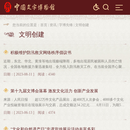


您当前的位置是：
首页
|
资讯
|
字博先锋
|
文明创建

文明创建

积极维护防汛救灾网络秩序倡议书
近期，东北、华北、黄淮等地出现极端降雨，多地出现居民被困和人员伤亡情
况，全国各地救援力量迅速集结，全力投入防汛救灾工作。在当前全国齐心聚
力、携手救灾的特殊时期，个别网民编造传播涉灾情虚假信息、挑动地域对立歧
日期：[ 2023-08-11 ] 阅读：4340
视，严重扰乱网络舆论秩序，干扰妨碍抢险救灾工作。为进一步净化网络环境，
维护网络秩序，现发出如下倡议：一、自觉抵制违法有害信息网上传播1、坚决
抵制违法有害信息。不制造、不听信、不传播涉灾救灾违法有害信息，不以讹传
第十九届文博会落幕 激发文化活力 创新产业发展
讹，不煽风点火，不随意传播无出处、无证据的举报、泄露隐私、个人攻击、不
来源：人民日报 超12万件文化产品展出，超400万人次参会，4000多个文化
良言论等内容。2、严管信息发布账号。强化对账号信息的人工审核和资质认
产业投融资项目在现场展示与交易，总成交额达34.2亿元……6月11日，为期5天
证，严防假冒仿冒党政军机关、新闻媒体、地方政府和用户账号。3、严管信息
的第十九届中国（深圳）国际文化产业博览交易会（以下简称“文博会”）落下帷
发布内容。发布新闻信息，要按照有关规定标注信息来源；使用技术生成信息，
日期：[ 2023-06-13 ] 阅读：4374
幕，办展成果再创新高。 作为中国文化产业领域规格最高、规模最大、最具
要打上技术生成标签；引用旧闻旧事的，要说明事发时间地点；发布含有虚构演
实效和影响力的展会，文博会已成为推动中国文化产业发展的重要引擎、中华文
绎内容信息，要加注虚构演绎标签。二、坚持对违法有害信息"零容忍"1、增强网
化走出去的重要平台和扩大文化对外开放的重要窗口。本届文博会自觉担当新时
络文明意识。树立正确的网络道德观，主动抵制和举报各种网上违法犯罪和低俗
“文化和自然遗产日”非遗宣传展示活动丰富多彩