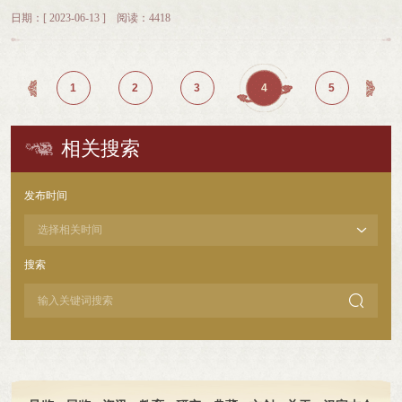
明走向何方等问题的解答。不同的文明观会给人类社会带来不同的发展图景。资
观念系统中。更何况中国传统文化不具有排他性的宗教文化特点，而是一种崇尚
族》中明确指出，“正是人，现实的、活生生的人在创造这一切，拥有这一切并
项目云集威海，为市民献上一场视觉和文化盛宴。 在浙江省杭州市，“非遗
助科技的力量，展现非遗魅力。 扩大文化产业对外开放，“一带一路”展馆广
日期：[ 2023-06-13 ] 阅读：4418
本主义现代化进程中形成的文明观是一种唯我独尊的西方文明优越论、贬损其他
理性和智慧、重在调整人际关系的文化形态。由于人伦关系是人类社会中的普遍
且进行战斗”。在他们看来，人民群众“必然在历史上有些什么作为”。坚持以人民
茶市”品香、“非遗工坊”直播等活动如火如荼。制茶、饮茶器具制作、茶点制作、
受关注 本届文博会以“一带一路”倡议提出10周年为契机，全力恢复并扩大文
文明的文明不平等论、排斥甚至用暴力手段掠夺和奴役其他文明的文明冲突论。
关系，因而中国传统文化的某些规则具有普遍性的一面，而且中国传统文化离它
为中心是人民主体论基本原则、根本立场的具体体现。 坚持以人民为中心的
饮茶习俗等项目的非遗传承人相聚一堂，现场炒茶、制茶、说茶，全面展示杭州
博会对外文化贸易和文化交流。来自50多个国家和地区的超300家展商入驻文博
中国式现代化顺应世界现代化大潮，遵循人类文明发展规律形成的文明观，是尊
所维护的封建制度的距离越远，它的意识形态性质就越弱，所蕴含的具有普遍意
发展思想是对我国传统文化中民本思想的继承。中华民族延续几千年，创造了辉
的茶历史、茶文化、茶产业传承发展状况。点茶、品茶、吃茶点等体验项目，吸
会“文旅消费馆·一带一路国际馆”，108个国家和地区的采购商和专业观众线上线
重世界文明多样性，平等、互鉴、对话、包容的文明观，是以文明交流超越文明
义的观念也就越凸显。由此把传统文化作为研究对象，对它进行科学研究，达到
煌灿烂的中华文明，孕育了底蕴深厚的民本思想。古代先贤提出“民贵君轻”“君舟
引游客参与。 今年是《保护非物质文化遗产公约》通过20周年，为此，国家
下观展、采购。 今年，法国工业设计协会、中法品牌美学中心首次参加文博
1
2
3
4
5
隔阂、文明互鉴超越文明冲突、文明共存超越文明优越，共同应对各种全球性挑
客观理解的可能性也就越大。因此，可以把中华优秀传统文化从其原有的观念系
民水”“民惟邦本”等论断，要求“施仁政”“行王道”“为生民立命”“为万世开太平”，
图书馆举办“茶和天下 典籍里的茶”展览、国家级非遗代表性传承人记录工作成果
会。“很高兴能在这里看到来自不同国家和中国不同地区富有多样化和创造力的
战的文明观。 文明是多彩的，尊重世界文明多样性。“一花独放不是春，百
统中解析出来，并在新的基础上加以重构。马克思指出：“中国社会主义之于欧
主张统治阶级“保民”“安民”“恤民”“济民”“养民”“惠民”“利民”“裕民”“富民”等，建
展映月、非遗保护讲座月等活动，集中展示非遗风采，讲好中国故事，传播好中
文化产品。”法国工业设计协会主席安娜·玛丽·萨赫格耶说。 来自伊朗的马迪
花齐放春满园”。世界是丰富多彩的，多样性是人类文明的魅力所在。当今世界
洲社会主义，也许就像中国哲学与黑格尔哲学一样。”这也正是中华优秀传统文
立一个“老有所终，壮有所用，幼有所长，矜寡孤独废疾者，皆有所养”的理想社
国声音。 传统烟花，绽放千年之美。日前，一场盛大的烟花艺术表演在江西
曾在2019年参加文博会，这次他带来的挂毯、地毯和手工艺品深受中国客商的喜
相关搜索
上有二百多个国家和地区、二千五百多个民族、多种宗教、五千多种语言。每一
化具有能够与马克思主义基本原理相结合的内在规定性。 把马克思主义基本
会。这种重民本的文化特质深深融入中华民族的血脉中，成为以人民为中心的发
省萍乡市上栗县上演，网络热度也持续攀升。为充分展现国家级非遗项目萍乡烟
爱。“希望能借助文博会的平台，让更多客商了解伊朗的文化和产品。”马迪
个国家和民族的文明都扎根于本国本民族的文化土壤之中，都有自己的本色、长
原理同中华优秀传统文化相结合，不是马克思主义基本原理+中华优秀传统文化
展思想的活水源头。 坚持以人民为中心的发展思想是中国共产党百年奋斗的
花制作技艺的独特魅力，当地还特别开展了“花炮故里·绽放千年”主题互动活动，
说。 陕西馆的“唐代集市”、宁夏馆的“时光走廊”、甘肃馆的“梦回敦煌”……
处、优点；不同国家和民族在应对不同地理环境和自然条件，在不同生产条件和
的例子，从文化典籍中寻找“微言大义”；不是范畴或术语的简单转换，把“矛
根本追求。一百多年来，中国共产党把为中国人民谋幸福、为中华民族谋复兴作
让人们体验千年非遗的乐趣。 非遗影像浏览、“国风”话题讨论、直播互动、
在文博会上，“一带一路”沿线省份的文化产品吸引了各国客商关注。 据介
发布时间
发展条件的实践中形成了差异多样的文明形态。正因此，世界文明的百花园才能
盾”转换为“阴阳”，把“规律”转换为“道”。把马克思主义基本原理同中华优秀传统
为领导革命、建设和改革的初心使命，前仆后继地为维护人民的利益而奋斗。在
拍摄上传身边非遗活动……由中国演出行业协会与8家网络平台共同承办的“云游
绍，本届文博会也在国外布展，目前在欧洲、南美地区已建立了文博会咨询台，
万紫千红、生意盎然、丰富多彩。文明差异性的客观现实也使得不同国家和民族
文化相结合，重要的是以马克思主义为指导对中华优秀传统文化进行创造性转
革命年代，党提出“为人民服务”，强调“共产党人的一切言论行动，必须以合乎最
非遗·影像展”日前上线。精选视频的公益性展播和丰富多彩的线上活动，赢得许
在埃及、以色列等国家和地区设立了文博会海外分会场，在英国、法国、德国、
在对自身发展道路的探索中不可能整齐划一遵循同一模板，这就要求我们以宽广
化、创新性发展，从而使马克思主义不仅具有“中国内涵”，而且具有“民族形
广大人民群众的最大利益，为最广大人民群众所拥护为最高标准”。在党的七大
多年轻人点赞，“原来生活中有这么丰富多彩的非遗”“与非遗相伴，和传统同
新加坡等国家开展文化推广活动，合作代理机构遍布65个国家和地区……文博会
胸怀理解不同文明的差异性及其对发展道路的选择。 长期以来，西方形成了
式”。 对中国传统文化继承什么、扬弃什么，对优秀传统文化如何进行转换
上，全心全意为人民服务写进了党章，成为我们党的宗旨。在社会主义革命和建
行”…… “今年，全国各地在‘文化和自然遗产日’前后举办9800多项非遗宣传
正从“中国文化产业第一展”向“国际文化产业头部展”迈进。 展会期间，“爱深
搜索
一套文明理论，奉行现代化就是西方化，将自己的文明作为标准和样板。西方现
和发展，这并不取决于传统文化本身，而是取决于当代中国的实践。文化不是凝
设时期，毛泽东同志指出：“共产党就是要奋斗，就是要全心全意为人民服务，
展示活动，其中线下活动6300多项。”文化和旅游部非物质文化遗产司相关负责
圳”多语种网站试运行上线，“深圳全球传播使者”计划启动，深圳报业全球传播中
代化的文明观对待不同的文明，认知上不接受、不理解，态度上排斥、贬低、丑
固的雕塑，而是流动的活水，可水往哪个方向流，却是与现实的实践需要和社会
不要半心半意或者三分之二的心三分之二的意为人民服务。”改革开放后，我们
人说，“让广大民众畅享非遗购、探访非遗味、共赴非遗游。”（记者 郑海鸥）
心挂牌成立，进一步提高文博会对外传播度和国际化程度。 强化交易功能，

化，行动上改造、同化，甚至企图取而代之，造成严重的文明隔阂。中国式现代
制度密不可分的。因此，我们应当以当代中国的实践为思维坐标，用马克思主义
党反复强调，共产党员如何对待群众，是一个根本立场问题、世界观问题、党性
助力文化产业发展 博览和交易是文博会的两大基本功能。本届文博会加强云
化的文明观尊重世界文明多样性，坚持不同文明交流互鉴，认为不论是中华文明
这一指导思想来分析中国传统文化，进而对中华优秀传统文化进行创造性转化、
问题。党的全部任务和责任，党的一切工作的出发点和落脚点，都是为人民谋利
上文博会功能建设，云报名、云展厅、云招商等功能实现全面升级，并首次推
还是世界上存在的其他文明，都凝聚着一个国家、一个民族的非凡智慧和精神追
创新性发展，不断推进马克思主义基本原理同中华优秀传统文化相结合。 传承中
益。邓小平同志强调：“人民拥护不拥护、人民赞成不赞成、人民高兴不高兴、
出“小水滴智能助手”，完善在线交易功能。云上文博会入驻展商首次突破6000
求，都是人类文明创造的成果。我们应当在求同存异中学习借鉴人类创造的各种
华文明 推进全本《儒藏》编纂与研究北京大学副校长、教授 王 博 2014年5月
人民答应不答应，是全党想事情、做工作对不对好不好的基本尺度。”新时代以
家，增设供采对接频道，将“云上”展商与线下买家精准对接。 文博会文化产
文明的有益成分，在现代化进程中不断谱写中华文明与不同文明交流的新篇
4日，习近平总书记在北京大学考察，亲切看望《儒藏》项目首席专家汤一介先
来，以习近平同志为核心的党中央传承中国共产党人的群众观点和群众路线，立
业招商大会强化招商引资和投融资功能，面向全国广泛征集文化产业投融资项
章。 文明是平等的，推动不同文明交流互鉴。文明无高低优劣之分，不同国
生。总书记特别关心《儒藏》编纂工作，指出这是一个很有意义的事业，传承中
足新发展阶段的基本国情，提出“人民就是江山，江山就是人民”，强调“必须坚持
目，通过线上线下平台持续推广和撮合，项目总成交34.2亿元，再创历史新高。