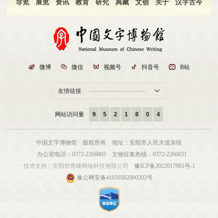
家和民族应该在相互尊重基础上，促进文明之间的交流互鉴，为人类文明发展进
华文明，肯定汤老做了一件贡献非常大的事情。总书记的肯定对于参与《儒藏》
以人民为中心的发展思想，把增进人民福祉、促进人的全面发展作为发展的出发
导览
展览
资讯
教育
研究
典藏
文创
关于
汉字古今
各地政府组团和参展机构、企业举办各类洽谈会、招商推介等活动超过200场。
步注入动力。任何一种文明，不管它产生于哪个国家、哪个民族的社会土壤之
编纂工作的全体人员都是一个巨大的鼓舞，中宣部、教育部、文旅部和北京大学
点和落脚点”。在具体实践中，党领导人民群众统筹推进“五位一体”总体布局、协
此外还组织了23场发布活动，为国内外新产品、新技术、新业态、新服务的发布
中，都是流动的、开放的，这是文明传播和发展的一条重要规律。中华文明是不
等都积极响应，有力推动了《儒藏》编纂工作的开展。目前，《儒藏》精华编中
调推进“四个全面”战略布局，开启了全面建设社会主义现代化国家的新征程。
提供“首展”“首发”“首秀”平台。 此外，本届文博会加大展会服务模式创新，
同文明交流互鉴的典范。在长期演化过程中，中华文明从与其他文明的交流中获
国部分510种（传世文献458种，出土文献52种）282册全部整理完成，已由北京
二 治国有常，利民为本。进入新时代，随着我国社会主要矛盾的变化，坚持
打造“文博会消费季”，携手抖音、天猫、淘宝等平台，线下线上、馆外馆内联
得了丰富营养，也为人类文明进步作出了重要贡献。丝绸之路的开辟，遣隋使遣
大学出版社出版，总字数近2亿。韩国之部89种37册、日本之部51种18册、越南
以人民为中心的发展思想，就要以人民群众对美好生活的需求为高质量发展的导
动，运用现代信息技术升级营销模式，扩大线上交易。同时，联动各大新媒体平
唐使大批来华，法显、玄奘西行取经，郑和七下西洋等，都是中外文明交流互鉴
之部20种2册正在推进中。这标志着《儒藏》“精华编”主体部分顺利完成，《儒
向。 从需求方看，人民美好生活之需牵引高质量发展。经过新中国成立以来
台举办系列宣传推广活动，为企业和产品提供专业的宣传推广，助力企业开拓新
的生动事例。 “和羹之美，在于合异”。人类已经有了几千年文明史，任何一
藏》工程整体上转入一个新的阶段。 《儒藏》致力于将儒家典籍集大成地汇
七十多年特别是改革开放以来四十多年的发展和积累，人民群众基本的物质文化
市场。（记者 程远州）
个国家、一个民族都是在承先启后、继往开来中走到今天的，人类文明发展史就
编成为一个独立的文献体系，是一项人文社会科学基础性工程，也是中国人文学
需要得到满足，历史性地解决了绝对贫困问题。当前，人民群众不仅对物质文化

微博

微信

视频号

抖音号

B站
是一幅不同文明相互交流、互鉴、融合的宏伟画卷。“文明冲突论”为人类勾勒了
界大规模国际学术合作和文化交流项目，体现了“盛世修典”的中国文化传统，也
生活产生了更加个性化、多样化、高层次的需求，对公平、正义、法治、生态等
充满冲突、争斗乃至战争的动荡不安的图景，“历史终结论”则认为历史终结于资
体现了中国共产党人的文化使命和历史担当。与20年前工程刚开始时相比，全本
方面的需求也日益增加。人民群众的需要集中体现在美好生活层面，发展必须更
友情链接

本主义文明。而中国式现代化蕴含的文明观，理性处理本国文明与其他文明的差
《儒藏》的编纂具有更加有利的社会环境、学术积累、人才储备和技术支撑。总
加关注“好不好”“优不优”“精不精”等问题。这就要求我们全面深化改革，提高经
异，不仅各美其美，而且美人之美，互学互鉴，美美与共。在实践层面，中国式
书记高度重视中华优秀传统文化的创造性转化和创新性发展，作出了把马克思主
济发展的质量和效益，从而以推动高质量发展满足人民的美好生活需要，更好地
现代化以文明交流互鉴作为推动人类社会进步的动力和维护世界和平的纽带，积
义基本原理同中华优秀传统文化相结合的重大论断，传承和弘扬中华文明已经成
推动人的全面发展。 从供给方看，发展不平衡不充分问题倒逼高质量发展。
网站访问量
9
5
2
1
8
0
4
极推进各种文明间的对话交流，为中国式现代化汇聚了人类文明的力量，同时也
为时代精神和社会共识，为《儒藏》下一步编纂工作奠定了丰厚的基础。过去20
当前，我国发展不平衡不充分问题仍然突出，重点领域关键环节改革任务仍然艰
促进人类各种文明之花竞相绽放。 文明是包容的，在开放包容中共同发
年，承担《儒藏》校点任务的学者近500名，来自国内外近百所高校和研究机
巨，创新能力不适应高质量发展要求，发展中的矛盾和问题集中体现在发展质量
展。“和实生物，同则不继”。中国式现代化的文明观深深植根于中华优秀传统文
构。在这个过程中，一批年轻学者得到锻炼，并迅速成长。伴随着数字化、智能
上。因此，必须着力推进供给侧结构性改革，加快转变经济发展方式、调整经济
中国文字博物馆 版权所有
地址：安阳市人民大道东段
化，有和而不同、开放包容的文化基因。尊重差异、包容多样的精神，使得中华
化时代的到来，数字人文技术在古籍整理、研究、普及中的作用日益显著，我们
发展结构、提高发展质量和效益，推动经济更有效率、更有质量、更加公平、更
办公室电话：0372-2266005
文物征集热线：0372-2266031
民族以“天下大同”“协和万邦”的宽广胸怀，自信而大度地同域外民族交往和开展
将充分利用最新科技成果，推进古籍数字化，搭建教育、学术和国际交流综合平
可持续地发展，推动经济社会向着形态更高级、分工更优化、结构更合理、供需
技术支持：
安阳市青峰网络科技有限公司
豫ICP备2022017981号-1
文化交流，谱写了万里驼铃万里波的浩浩丝路长歌。开放包容使中华文明成为人
台。 科技一往无前，文化则要“瞻前顾后”。“未来已来”这个词很流行，但不
协调平衡的阶段迈进。可以说，推动高质量发展是遵循经济发展规律、保持经济
类历史上唯一一个绵延五千多年至今未曾中断的灿烂文明。从历史上的佛教东
要忘了“过去未去”。编纂《儒藏》，是中国文化发展的需要，也是世界文化发展
持续健康发展的必然要求，是适应我国社会主要矛盾变化、解决发展不平衡不充
豫公网安备41050302000202号
传、“伊儒会通”，到近代以来的“西学东渐”、新文化运动、马克思主义传入中
的需要，回应着世界对中国文化的期待。党的二十大报告提出以中国式现代化全
分问题的必然要求，是有效防范化解各种重大风险挑战、以中国式现代化全面推
国，再到改革开放以来全方位对外开放，中华文明始终在兼收并蓄中历久弥
面推进中华民族伟大复兴的中心任务，这必然包括文化的复兴。贯通旧邦与新
进中华民族伟大复兴的必然要求。三 习近平总书记指出，“我们的目标很宏
新。 不同文明应该和谐共生、相得益彰。人类命运共同体理念和“一带一
命、传统和现代，既是文化复兴的必然途径，也是当代学人的重要使命。 在
伟，但也很朴素，归根结底就是让全体中国人都过上更好的日子”。“更好的日
路”倡议是中国式现代化文明观的鲜明体现。在世界日益变成地球村、人类命运
新时代推进《儒藏》编纂和研究，是推进“两个结合”的一项标志性工作。我们将
子”要靠高质量发展。我们必须贯彻落实新发展理念，推动经济发展质量变革、