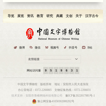
导览
展览
资讯
教育
研究
典藏
文创
关于
汉字古今

微博

微信

视频号

抖音号

B站
友情链接

网站访问量
9
5
1
9
6
3
1
中国文字博物馆 版权所有
地址：安阳市人民大道东段
办公室电话：0372-2266005
文物征集热线：0372-2266031
技术支持：
安阳市青峰网络科技有限公司
豫ICP备2022017981号-1
豫公网安备41050302000202号