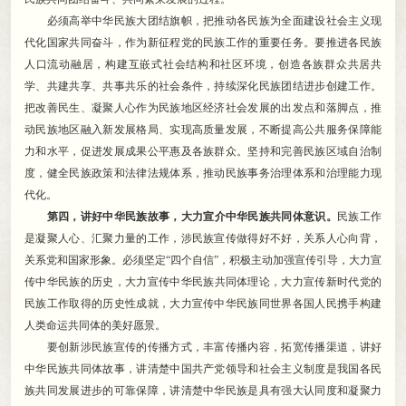
必须高举中华民族大团结旗帜
，
把推动各民族为全面建设社会主义现
代化国家共同奋斗，作为新征程党的民族工作的重要任务
。
要推进各民族
人口流动融居，构建互嵌式社会结构和社区环境
，
创造各族群众共居共
学、共建共享、共事共乐的社会条件，持续深化民族团结进步创建工作
。
把改善民生、凝聚人心作为民族地区经济社会发展的出发点和落脚点，推
动民族地区融入新发展格局、实现高质量发展
，
不断提高公共服务保障能
力和水平，促进发展成果公平惠及各族群众
。
坚持和完善民族区域自治制
度，健全民族政策和法律法规体系
，
推动民族事务治理体系和治理能力现
代化。
第四
，
讲好中华民族故事，大力宣介中华民族共同体意识
。
民族工作
是凝聚人心、汇聚力量的工作
，
涉民族宣传做得好不好，关系人心向背
，
关系党和国家形象。必须坚定“四个自信”
，
积极主动加强宣传引导，大力宣
传中华民族的历史
，
大力宣传中华民族共同体理论，大力宣传新时代党的
民族工作取得的历史性成就
，
大力宣传中华民族同世界各国人民携手构建
人类命运共同体的美好愿景。
要创新涉民族宣传的传播方式
，
丰富传播内容，拓宽传播渠道
，
讲好
中华民族共同体故事，讲清楚中国共产党领导和社会主义制度是我国各民
族共同发展进步的可靠保障
，
讲清楚中华民族是具有强大认同度和凝聚力