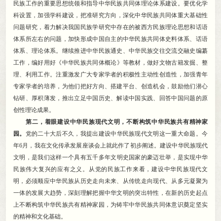
民族工作的重要思想统领和指导中华民族共同体理论体系建设。要优化学
科设置
，
加强学科建设，把准研究方向
，
深化中华民族共同体重大基础性
问题研究，着力解决我国民族学研究中存在的被西方民族理论思想和话语
体系所左右的问题
，
加快形成中国自主的中华民族共同体史料体系、话语
体系、理论体系。继续推进中华民族通史、中华民族交往交流交融史编纂
工作
，
编好用好《中华民族共同体概论》等教材，做好文物古籍发掘、整
理、利用工作
。
注重激发广大专家学者的积极性主动性创造性，加强青年
专家学者的培养
，
为他们把好方向、搭建平台、创造机会，鼓励他们潜心
钻研、厚积薄发
，
推出立足中国历史、解读中国实践、回答中国问题的原
创性理论成果。
第二
，
着眼建设中华民族现代文明，不断构筑中华民族共有精神家
园
。
党的二十大后不久
，
我提出建设中华民族现代文明这一重大命题。今
年6月
，
我在文化传承发展座谈会上就此作了初步阐述。建设中华民族现代
文明
，
是我们这样一个具有五千多年文明史国家的豪迈壮举，是实现中华
民族伟大复兴的应有之义
。
从党的民族工作来看，建设中华民族现代文
明
，
必须顺应中华民族从历史走向未来、从传统走向现代、从多元凝聚为
一体的发展大趋势，深刻理解把握中华文明的突出特性
，
在新的历史起点
上不断构筑中华民族共有精神家园，为铸牢中华民族共同体意识奠定坚实
的精神和文化基础
。