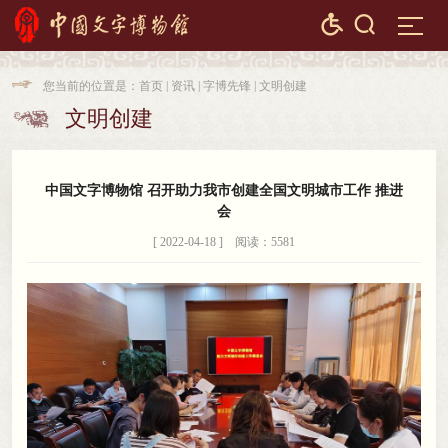


您当前的位置是：
首页
|
资讯
|
字博先锋
|
文明创建

文明创建

中国文字博物馆 召开助力我市创建全国文明城市工作 推进
会
[ 2022-04-18 ] 阅读：5581