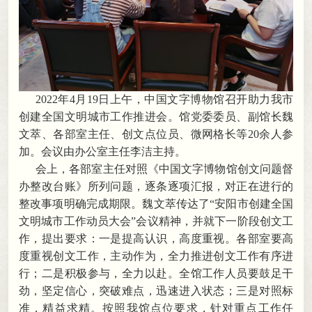
2022
年4月19日上午
，
中国文字博物馆召开助力我市
创建全国文明城市工作推进会。馆党委委员、副馆长魏
文萃、各部室主任、创文点位员、微网格长等20余人参
加
。
会议由办公室主任李洁主持。
会上
，
各部室主任对照《中国文字博物馆创文问题督
办整改台账》所列问题，逐条逐项汇报
，
对正在进行的
整改事项明确完成期限。魏文萃传达了“安阳市创建全国
文明城市工作动员大会”会议精神
，
并就下一阶段创文工
作，提出要求：一是提高认识
，
高度重视。各部室要高
度重视创文工作
，
主动作为，全力推进创文工作有序进
行
；
二是积极参与，全力以赴
。
全馆工作人员要鼓足干
劲，坚定信心
，
突破难点，迅速进入状态
；
三是对照标
准，精益求精
。
按照我馆点位要求，针对重点工作任