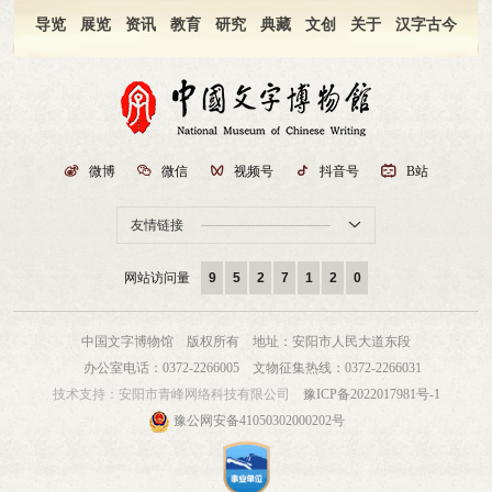
导览
展览
资讯
教育
研究
典藏
文创
关于
汉字古今

微博

微信

视频号

抖音号

B站
友情链接

网站访问量
9
5
2
7
1
2
0
中国文字博物馆 版权所有
地址：安阳市人民大道东段
办公室电话：0372-2266005
文物征集热线：0372-2266031
技术支持：
安阳市青峰网络科技有限公司
豫ICP备2022017981号-1
豫公网安备41050302000202号