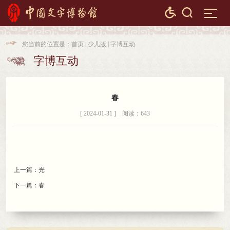


您当前的位置是：
首页
|
少儿版
|
字博互动

字博互动

春
[ 2024-01-31 ] 阅读：643
上一篇：
光
下一篇：
春