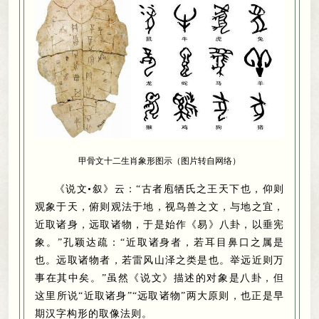
甲骨文十二生肖象形图示（图片转自网络）
《说文•叙》云：“古者庖牺氏之王天下也
，
仰则
观象于天，俯则观法于地
，
视鸟兽之文，与地之宜
，
近取诸身，远取诸物
，
于是始作《易》八卦，以垂宪
象
。
”孔颖达疏：“近取诸身者，若耳目鼻口之属是
也
。
远取诸物者，若雷风山泽之类是也
。
举远近则万
事在其中矣。”虽然《说文》描述的对象是八卦
，
但
这里所说“近取诸身”“远取诸物”两大原则，也正是早
期汉字构形的取像法则
。