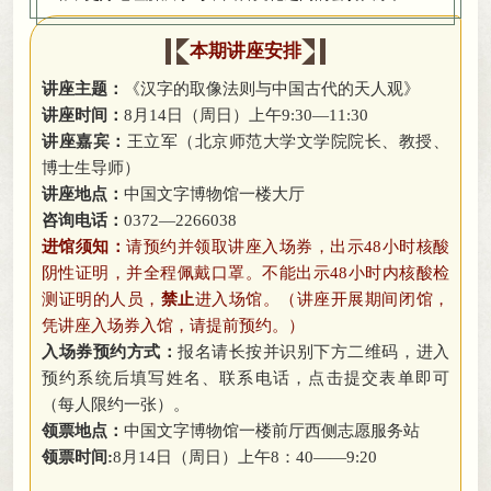
本期讲座安排
讲座主题：
《汉字的取像法则与中国古代的天人观》
讲座时间：
8月14日（周日）上午9:30—11:30
讲座嘉宾：
王立军（北京师范大学文学院院长、教授、
博士生导师）
讲座地点：
中国文字博物馆一楼大厅
咨询电话：
0372—2266038
进馆须知：
请预约并领取讲座入场券
，
出示48小时核酸
阴性证明，并全程佩戴口罩
。
不能出示48小时内核酸检
测证明的人员，
禁止
进入场馆
。
（讲座开展期间闭馆，
凭讲座入场券入馆
，
请提前预约。）
入场券预约方式：
报名请长按并识别下方二维码
，
进入
预约系统后填写姓名、联系电话，点击提交表单即可
（每人限约一张）
。
领票地点：
中国文字博物馆一楼前厅西侧志愿服务站
领票时间:
8月14日（周日）上午8：40——9:20