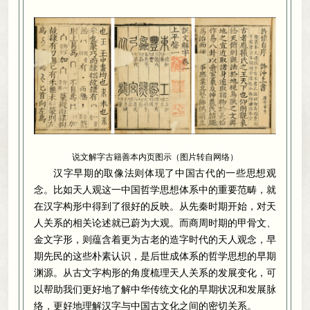
说文解字古籍善本内页图示（图片转自网络）
汉字早期的取像法则体现了中国古代的一些思想观
念
。
比如天人观这一中国哲学思想体系中的重要范畴，就
在汉字构形中得到了很好的反映
。
从先秦时期开始，对天
人关系的相关论述就已蔚为大观
。
而商周时期的甲骨文、
金文字形，则蕴含着更为古老的造字时代的天人观念
，
早
期先民的这些朴素认识，是后世成体系的哲学思想的早期
渊源
。
从古文字构形的角度梳理天人关系的发展变化，可
以帮助我们更好地了解中华传统文化的早期状况和发展脉
络
，
更好地理解汉字与中国古文化之间的密切关系。