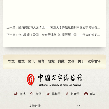
上一篇：
经典阅读与人文情境——南京大学许结教授到中国文字博物馆讲学
下一篇：
公益讲座｜爱国主义专题讲座《红星照耀中国——伟大的长征》（9月21日上午）
导览
展览
资讯
教育
研究
典藏
文创
关于
汉字古今

微博

微信

视频号

抖音号

B站
友情链接
