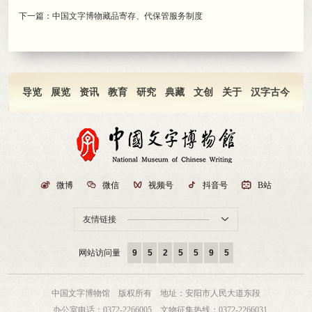
下一篇：
中国文字博物藏品寄存、代保管服务制度
导览
展览
资讯
教育
研究
典藏
文创
关于
汉字古今

微博

微信

视频号

抖音号

B站
友情链接

网站访问量
9
5
2
5
5
9
5
中国文字博物馆 版权所有
地址：安阳市人民大道东段
办公室电话：0372-2266005
文物征集热线：0372-2266031