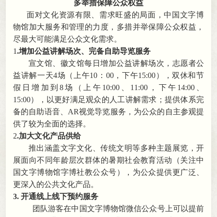
多举措保障公众权益
面对文化资源有限、需求旺盛的局面
，
中国文字博
物馆
加大服务和管理的力度
，
多措并举保障公众权益，
尽最大可能满足公众文化需求
。
1
.增加公益讲解场次、完备自助导览服务
宣文馆、徽文馆
每
日
增加公益讲解场次
，
志愿者公
益讲解一天
4场
（上午
10：00
，
下午15:00
）
，
双休和节
假日增加到
8场
（上午
10:00、11:00
，
下午14:00、
15:00
）
，
以更好满足观众的人工讲解需求
；
提供体系完
备的自助
语音、
AR视觉
导览服务
，
为公众的自主参观提
供了较为全面的选择。
2
.加大文化产品供给
推出涵盖
文字
文化、传统文明等多种主题展览
，
开
展面向不同年龄层次群体的暑期社会教育活动
（关注中
国文字博物馆字博社教公众号）
，
为公众提供更广泛、
更深入的公共文化产品。
3.
开通线上线下预约服务
团队游客在中国文字博物馆微信公众号上可以提前