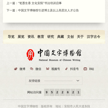
上一篇：
“笔墨生香 文化安阳”书法培训启事
下一篇：
中国文字博物馆引进博士及以上高层次人才公告
导览
展览
资讯
教育
研究
典藏
文创
关于
汉字古今

微博

微信

视频号

抖音号

B站
友情链接

网站访问量
9
5
2
2
6
2
1
中国文字博物馆 版权所有
地址：安阳市人民大道东段