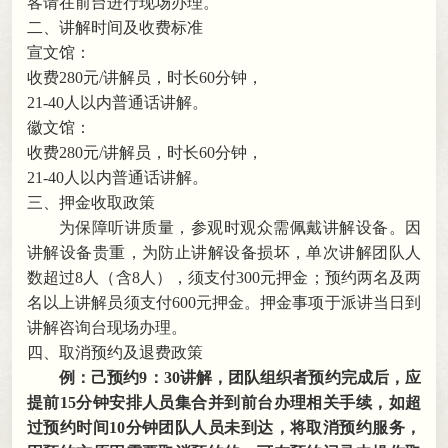
客请在前台进行现场办理。
二、讲解时间及收费标准
宣文馆：
收费
280
元
/讲解员
，
时长60分钟，
21-40
人以内普通话讲解
。
徽文馆：
收费
280
元
/讲解员
，
时长60分钟，
21-40
人以内普通话讲解
。
三、押金收取政策
为保障听讲质量
，
参观时观众需佩戴讲解设备。因
讲解设备贵重
，
为防止讲解设备损坏，单次讲解团队人
数超过
8人（含8人）
，
须支付300元押金；预约两名及两
名以上讲解员须支付600元押金
。
押金事项于派讲当日到
讲解咨询台现场办理。
四、
取消预约及退费政策
例：
己预约
9：
3
0讲解
，
团队组织者预约完成后
，
应
提前
15分钟安排人员集合并到前台办理相关手续
，
如超
过预约时间10分钟团队人员未到达，将取消预约服务
，