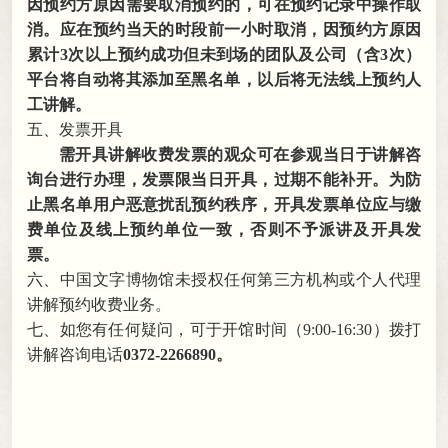
因预约方原因需要取消预约
的
，
可在预约记录中操作取
消。
应在预约
当天的
时段前一小时
取消
，
因预约方原因
累计
3次以上
预约成功但未到场的团队及公司
（含
3次）
平台将自动将其添加至黑名单
，
以后
将无法
线上
预约人
工讲解
。
五、发票开具
需开具讲解收费发票的观众可在参观当日于讲解咨
询台进行办理
，
发票限当日开具，过期不能补开
。
为防
止黑名单用户恶意扰乱预约秩序，开具发票单位应与缴
费单位及线上预约单位一致
，
否则不予派讲及开具发
票。
六、中国文字博物馆未授权任何第三方机构或个人代理
讲解预约收费业务
。
七、如您有任何疑问
，
可于
开馆
时
间（
9:00-16:30）
拨打
讲解咨询电话
0372-
2266890
。