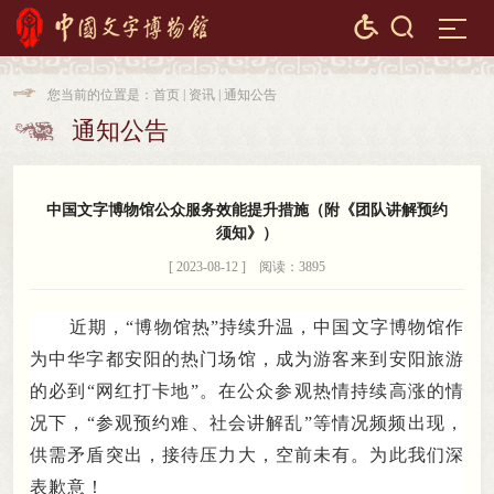


您当前的位置是：
首页
|
资讯
|
通知公告

通知公告

中国文字博物馆公众服务效能提升措施（附《团队讲解预约
须知》）
[ 2023-08-12 ] 阅读：3895
近期
，
“博物馆热”持续升温
，
中国文字博物馆
作
为
中华字都安阳的
热门场馆
，
成为游客
来
到安阳
旅游
的必到
“网红打卡地”
。
在公众参观热情持续高涨的情
况下，“参观预约难、社会讲解乱”等情况频频出现
，
供需矛盾突出，接待压力大
，
空前未有。为此我们深
表歉意！