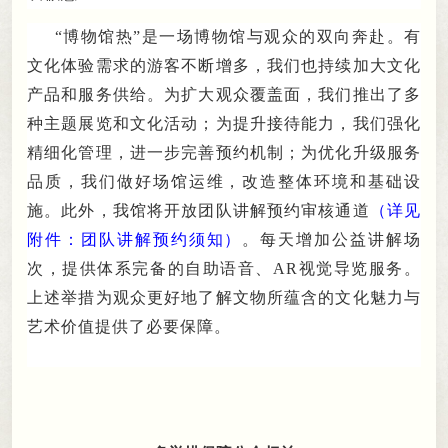
“博物馆热”是一场博物馆与观众的双向奔赴
。
有
文化体验需求的游客不断增多，我们也持续加大文化
产品和服务供给
。
为扩大观众覆盖面，我们推出了多
种主题展览和文化活动
；
为提升接待能力，我们强化
精细化管理
，
进一步完善预约机制；为优化升级服务
品质
，
我们做好场馆运维，改造整体环境和基础设
施
。
此外，
我馆将
开放团队
讲解
预约审核通道
（详见
附件：团队
讲解
预约须知）
。
每天增加公益讲解场
次，提供体系完备的自助
语音、
AR视觉
导览服务
。
上述举措为观众更好地了解文物所蕴含的文化魅力与
艺术价值提供了必要保障。