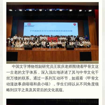
中国文字博物馆副研究员王双庆老师围绕着甲骨文这
一古老的文字体系
，
深入浅出地讲述了其与中华文化千
丝万缕的联系。通过一系列互动环节
，
如观看《甲骨文
动漫故事鼎喵喵和鼎小喵》，学生们得以从不同角度领
略到汉字之美及其背后的文化底蕴
。