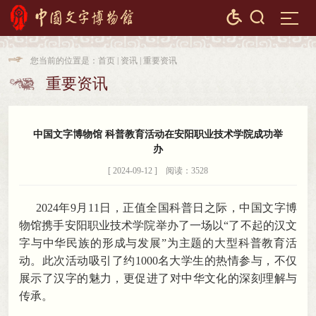


您当前的位置是：
首页
|
资讯
|
重要资讯

重要资讯

中国文字博物馆 科普教育活动在安阳职业技术学院成功举
办
[ 2024-09-12 ] 阅读：3528
2024年9月11日
，
正值全国科普日之际，中国文字博
物馆携手安阳职业技术学院举办了一场以
“
了不起的汉文
字与中华民族的形成与发展
”
为主题的大型科普
教育
活
动
。
此次活动吸引了约
1000名大学生的热情参与
，
不仅
展示了汉字的魅力，更促进了对中华文化的深刻理解与
传承
。