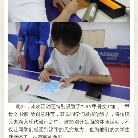
此外
，
本次活动还特别设置了
“DIY甲骨文T恤”、“甲
骨文书签”等创意环节
，
鼓励同学们发挥创造力，将传统
元素融入现代设计之中
。
这些别开生面的体验活动，不
仅让同学们感受到汉字的无穷魅力
，
也为他们的大学生
活增添了一抹亮丽的色彩。