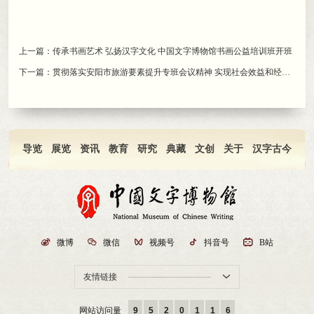
上一篇：
传承书画艺术 弘扬汉字文化 中国文字博物馆书画公益培训班开班
下一篇：
贯彻落实安阳市旅游要素提升专班会议精神 实现社会效益和经济效益相统一 ——中国文字博物馆召开“三馆一园”联动运行管理运营一体化推进会
导览
展览
资讯
教育
研究
典藏
文创
关于
汉字古今

微博

微信

视频号

抖音号

B站
友情链接

网站访问量
9
5
2
0
1
1
6