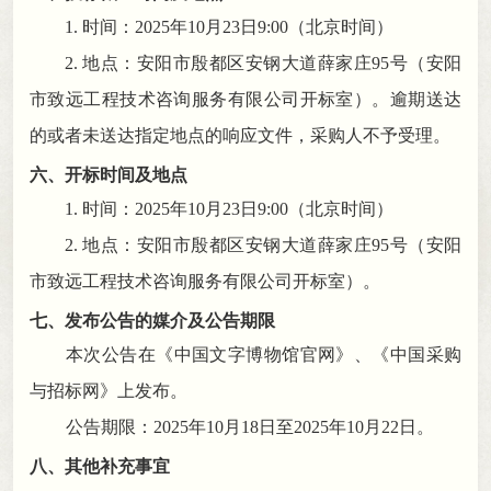
1. 时间：
2025
年
10
月
23
日
9
:
00
（北京时间）
2. 地点：安阳市殷都区安钢大道薛家庄95号（安阳
市致远工程技术咨询服务有限公司开标室）
。
逾期送达
的或者未送达指定地点的响应文件
，
采购人不予受理。
六
、
开标时间及地点
1. 时间：
2025
年
10
月
23
日
9
:
00
（北京时间）
2. 地点：安阳市殷都区安钢大道薛家庄95号（安阳
市致远工程技术咨询服务有限公司开标室）
。
七
、
发布公告的媒介及公告期限
本次公告在
《
中国文字博物馆官网
》、
《中国采购
与招标网》
上发布
。
公告期限
：
2025
年
10
月
18
日至
2025
年
10
月
22
日
。
八
、其他补充事宜