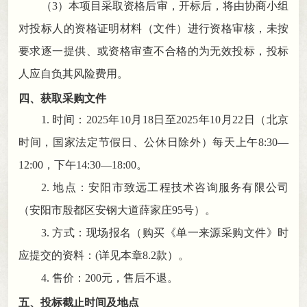
（
3）本项目采取资格后审
，
开标后，将由协商小组
对投标人的资格证明材料（文件）进行资格审核
，
未按
要求逐一提供、或资格审查不合格的为无效投标，投标
人应自负其风险费用
。
四
、获取采购文件
1.
时间：
2025
年
10
月
18
日至
2025
年
10
月
22
日（北京
时间
，
国家法定节假日、公休日除外）每天上午
8:
30
—
1
2
:
00
，
下午
14
:
3
0—
18
:
00
。
2
.
地点
：
安阳市致远工程技术咨询服务有限公司
（安阳市
殷都区安钢大道薛家庄
95号
）
。
3
.
方式：
现场报名（购买《单一来源采购文件》时
应提交的资料：
(详见本章8.2款）
。
4.
售价：
200
元
，
售后不退。
五
、投标截止时间及地点