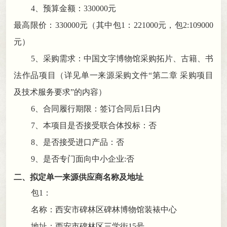
4、预算金额：
330000
元
最高限价：
330000
元
（
其中包
1：221000元
，
包2:109000
元
）
5、采购需求：
中国文字博物馆采购拓片、古籍、书
法作品项目
（详见
单一来源采购
文件
“第二章
采购项目
及技术服务要求
”的内容）
6、合同履行期限
：
签订合同后
1
日内
7、本项目是否接受联合体投标：否
8、是否接受进口产品：否
9、是否专门面向中小企业:
否
二、拟定单一来源供应商名称及地址
包
1：
名称：西安市碑林区碑林博物馆装裱中心
地址：西安市碑林区三学街
15号