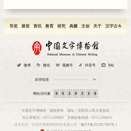
导览
展览
资讯
教育
研究
典藏
文创
关于
汉字古今

微博

微信

视频号

抖音号

B站
友情链接

网站访问量
9
5
2
0
3
2
9
中国文字博物馆 版权所有
地址：安阳市人民大道东段
办公室电话：0372-2266005
文物征集热线：0372-2266031
技术支持：
安阳市青峰网络科技有限公司
豫ICP备2022017981号-1