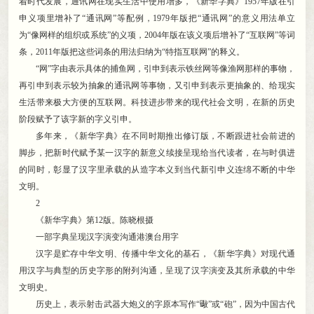
着时代发展
，
通讯网在现实生活中使用增多，《新华字典》1957年版在引
申义项里增补了“通讯网”等配例
，
1979年版把“通讯网”的意义用法单立
为“像网样的组织或系统”的义项，2004年版在该义项后增补了“互联网”等词
条
，
2011年版把这些词条的用法归纳为“特指互联网”的释义。
“网”字由表示具体的捕鱼网
，
引申到表示铁丝网等像渔网那样的事物，
再引申到表示较为抽象的通讯网等事物
，
又引申到表示更抽象的、给现实
生活带来极大方便的互联网。科技进步带来的现代社会文明
，
在新的历史
阶段赋予了该字新的字义引申。
多年来
，
《新华字典》在不同时期推出修订版，不断跟进社会前进的
脚步
，
把新时代赋予某一汉字的新意义续接呈现给当代读者，在与时俱进
的同时
，
彰显了汉字里承载的从造字本义到当代新引申义连绵不断的中华
文明。
2
《新华字典》第12版
。
陈晓根摄
一部字典呈现汉字演变沟通港澳台用字
汉字是贮存中华文明、传播中华文化的基石
，
《新华字典》对现代通
用汉字与典型的历史字形的附列沟通，呈现了汉字演变及其所承载的中华
文明史
。
历史上
，
表示射击武器大炮义的字原本写作“礮”或“砲”，因为中国古代