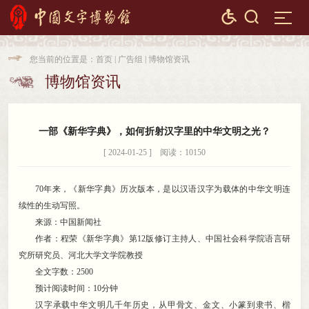


您当前的位置是：
首页
|
广告组
|
博物馆资讯

博物馆资讯

一部《新华字典》
，
如何折射汉字里的中华文明之光？
[ 2024-01-25 ] 阅读：10150
70年来
，
《新华字典》历次版本，是以汉语汉字为载体的中华文明连
续性的生动写照
。
来源：中国新闻社
作者：程荣《新华字典》第12版修订主持人、中国社会科学院语言研
究所研究员、河北大学文学院教授
全文字数：2500
预计阅读时间：10分钟
汉字承载中华文明几千年历史
，
从甲骨文、金文、小篆到隶书、楷