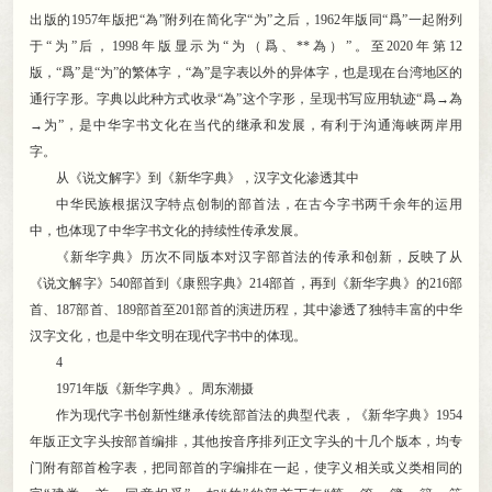
出版的1957年版把“為”附列在简化字“为”之后
，
1962年版同“爲”一起附列
于“为”后，1998年版显示为“为（爲、**為）”
。
至2020年第12
版，“爲”是“为”的繁体字
，
“為”是字表以外的异体字，也是现在台湾地区的
通行字形
。
字典以此种方式收录“為”这个字形，呈现书写应用轨迹“爲→為
→为”
，
是中华字书文化在当代的继承和发展，有利于沟通海峡两岸用
字
。
从《说文解字》到《新华字典》
，
汉字文化渗透其中
中华民族根据汉字特点创制的部首法
，
在古今字书两千余年的运用
中，也体现了中华字书文化的持续性传承发展
。
《新华字典》历次不同版本对汉字部首法的传承和创新
，
反映了从
《说文解字》540部首到《康熙字典》214部首，再到《新华字典》的216部
首、187部首、189部首至201部首的演进历程
，
其中渗透了独特丰富的中华
汉字文化，也是中华文明在现代字书中的体现
。
4
1971年版《新华字典》
。
周东潮摄
作为现代字书创新性继承传统部首法的典型代表
，
《新华字典》1954
年版正文字头按部首编排，其他按音序排列正文字头的十几个版本
，
均专
门附有部首检字表，把同部首的字编排在一起
，
使字义相关或义类相同的