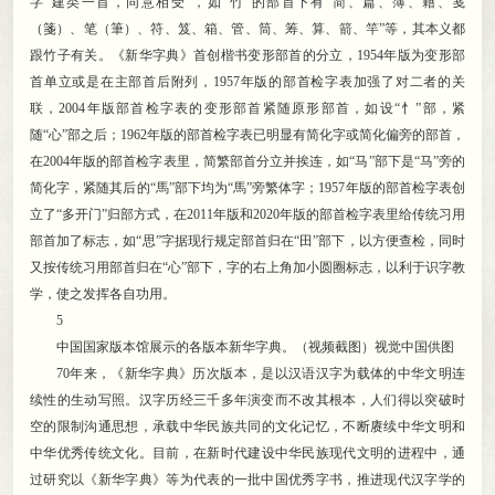
字“建类一首，同意相受”
，
如“竹”的部首下有“简、篇、簿、籍、笺
（箋）、笔（筆）、符、笈、箱、管、筒、筹、算、箭、竿”等，其本义都
跟竹子有关
。
《新华字典》首创楷书变形部首的分立，1954年版为变形部
首单立或是在主部首后附列
，
1957年版的部首检字表加强了对二者的关
联，2004年版部首检字表的变形部首紧随原形部首
，
如设“忄”部，紧
随“心”部之后
；
1962年版的部首检字表已明显有简化字或简化偏旁的部首，
在2004年版的部首检字表里
，
简繁部首分立并挨连，如“马”部下是“马”旁的
简化字
，
紧随其后的“馬”部下均为“馬”旁繁体字；1957年版的部首检字表创
立了“多开门”归部方式
，
在2011年版和2020年版的部首检字表里给传统习用
部首加了标志，如“思”字据现行规定部首归在“田”部下
，
以方便查检，同时
又按传统习用部首归在“心”部下
，
字的右上角加小圆圈标志，以利于识字教
学
，
使之发挥各自功用。
5
中国国家版本馆展示的各版本新华字典
。
（视频截图）视觉中国供图
70年来
，
《新华字典》历次版本，是以汉语汉字为载体的中华文明连
续性的生动写照
。
汉字历经三千多年演变而不改其根本，人们得以突破时
空的限制沟通思想
，
承载中华民族共同的文化记忆，不断赓续中华文明和
中华优秀传统文化
。
目前，在新时代建设中华民族现代文明的进程中
，
通
过研究以《新华字典》等为代表的一批中国优秀字书，推进现代汉字学的