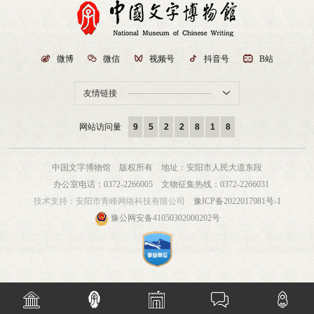

微博

微信

视频号

抖音号

B站
友情链接

网站访问量
9
5
2
2
8
1
8
中国文字博物馆 版权所有
地址：安阳市人民大道东段
办公室电话：0372-2266005
文物征集热线：0372-2266031
技术支持：
安阳市青峰网络科技有限公司
豫ICP备2022017981号-1
豫公网安备41050302000202号




