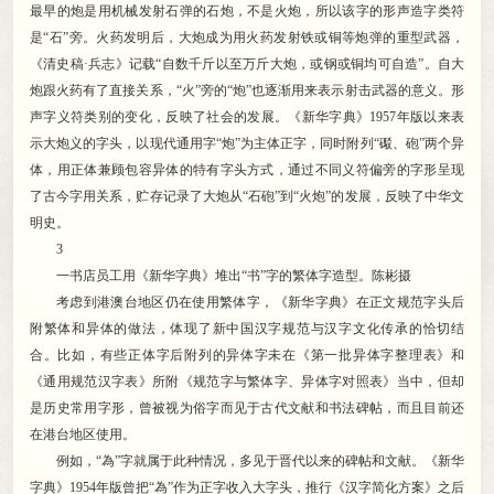
最早的炮是用机械发射石弹的石炮
，
不是火炮，所以该字的形声造字类符
是“石”旁
。
火药发明后，大炮成为用火药发射铁或铜等炮弹的重型武器
，
《清史稿·兵志》记载“自数千斤以至万斤大炮，或钢或铜均可自造”
。
自大
炮跟火药有了直接关系，“火”旁的“炮”也逐渐用来表示射击武器的意义
。
形
声字义符类别的变化，反映了社会的发展
。
《新华字典》1957年版以来表
示大炮义的字头，以现代通用字“炮”为主体正字
，
同时附列“礟、砲”两个异
体，用正体兼顾包容异体的特有字头方式
，
通过不同义符偏旁的字形呈现
了古今字用关系，贮存记录了大炮从“石砲”到“火炮”的发展
，
反映了中华文
明史。
3
一书店员工用《新华字典》堆出“书”字的繁体字造型
。
陈彬摄
考虑到港澳台地区仍在使用繁体字
，
《新华字典》在正文规范字头后
附繁体和异体的做法，体现了新中国汉字规范与汉字文化传承的恰切结
合
。
比如，有些正体字后附列的异体字未在《第一批异体字整理表》和
《通用规范汉字表》所附《规范字与繁体字、异体字对照表》当中
，
但却
是历史常用字形，曾被视为俗字而见于古代文献和书法碑帖
，
而且目前还
在港台地区使用。
例如
，
“為”字就属于此种情况，多见于晋代以来的碑帖和文献
。
《新华
字典》1954年版曾把“為”作为正字收入大字头，推行《汉字简化方案》之后