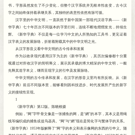
书，字形虽然发生了不少变化
，
但整个汉字系统并无根本性改变，古今汉
字之间始终保持着承继关系
，
其独特的表意性依然有脉可循。
汉字里的中华文明
，
一直跃然于新中国第一部现代汉语字典——《新
华字典》七十年历次不同版本的字里行间，连续不断地熠熠发光
，
持续生
辉。《新华字典》不仅是每一位学习中文的人所熟知的工具书
，
更见证着
汉字表义的发展脉络，折射着附载其中的中华文明之光
。
从汉字形音义看中华文明的古今传承和发展
作为以收录现代通用汉字为主的《新华字典》
，
其历次编修都十分重
视通过对所收汉字的简明释义，展示其承载的博大精深的中华文明
，
一般
先释其造字本义，继而呈现字义的引申及发展脉络
。
中华文明的古今传承和发展
，
在汉字的形音义里均有所反映。从《新
华字典》前后不同版本里
，
能够看到因科技进步、时代发展所产生的新字
义的接续性呈现。
1
《新华字典》第12版
。
陈晓根摄
例如
，
“网”字甲骨文像是一张捕鱼的网，是“網”的本字
，
其本义是用绳
线等编织成的捕鱼或捉鸟器具。“网”与“網”现在是简化字与繁体字的关系
。
《新华字典》1953年版解释了“网”字的本义和表示像网的东西的引申义。随