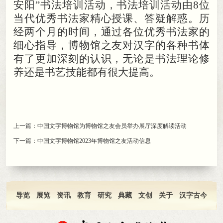
安阳”书法培训活动
，
书法培训活动由8位
当代优秀书法家精心授课、答疑解惑。历
经两个月的时间
，
通过各位优秀书法家的
细心指导，博物馆之友对汉字的各种书体
有了更加深刻的认识
，
无论是书法理论修
养还是书艺技能都有很大提高。
上一篇：
中国文字博物馆为博物馆之友会员举办展厅深度解读活动
下一篇：
中国文字博物馆2023年博物馆之友活动信息
导览
展览
资讯
教育
研究
典藏
文创
关于
汉字古今