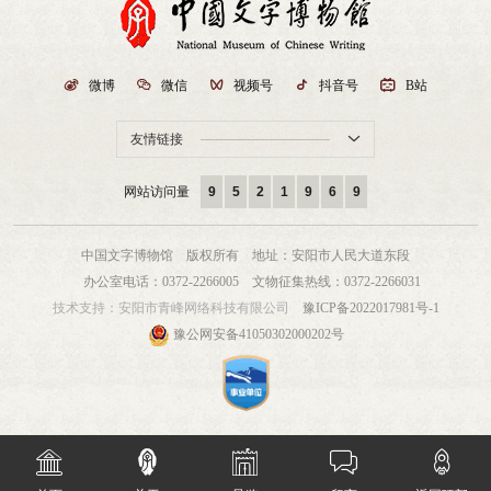

微博

微信

视频号

抖音号

B站
友情链接

网站访问量
9
5
2
1
9
6
9
中国文字博物馆 版权所有
地址：安阳市人民大道东段
办公室电话：0372-2266005
文物征集热线：0372-2266031
技术支持：
安阳市青峰网络科技有限公司
豫ICP备2022017981号-1
豫公网安备41050302000202号




