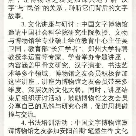
字”与“民俗”的关系
，
聆听它们背后的
文字
故事
。
3.
文化讲座与研讨：中国文字博物馆
邀请中国社会科学院研究生院教授、文物
与博物馆学专业硕士学位教育中心主任吴
卫国
，
教育部
“长江学者”、郑州大学特聘
教授李运富等专家、学者举办专题讲座
，
内容涵盖甲骨文研究、汉字演变、书法艺
术等多个领域。博物馆之友会员积极参加
这些讲座
，
讲座为博物馆之友会员带来多
维度、深层次的文化大餐。同时
，
讲座结
束后组织研讨活动，鼓励博物馆之友会员
分享自己的见解与研究心得
，
促进思想碰
撞与交流。
4.
书法培训活动：中国文字博物馆邀
请博物馆之友参加安阳首期
“笔墨生香 文化