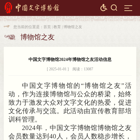


您当前的位置是：
首页
|
教育
|
博物馆之友

博物馆之友

中国文字博物馆2024年博物馆之友活动信息
[ 2025-01-01 ] 阅读：13087
中国文字博物馆的
“博物馆之友”活
动
，
作为连接博物馆与公众的桥梁，始终
致力于激发大众对文字文化的热爱
，
促进
文化传承与交流。
此活动
由宣传教育部培
训科管理
。
2024年
，
中国文字博物馆博物馆之友
会员数量达到40人，会员人数稳步增长
，