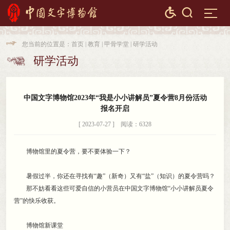


您当前的位置是：
首页
|
教育
|
甲骨学堂
|
研学活动

研学活动

中国文字博物馆2023年“我是小小讲解员”夏令营8月份活动
报名开启
[ 2023-07-27 ] 阅读：6328
博物馆里的夏令营
，
要不要体验一下？
暑假过半
，
你还在寻找有“趣”（新奇）又有“盐”（知识）的夏令营吗？
那不妨看看这些可爱自信的小营员在中国文字博物馆“小小讲解员夏令
营”的快乐收获
。
博物馆新课堂