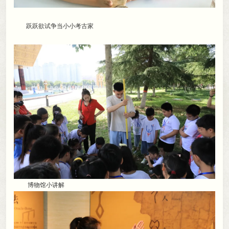
跃跃欲试争当小小考古家
博物馆小讲解