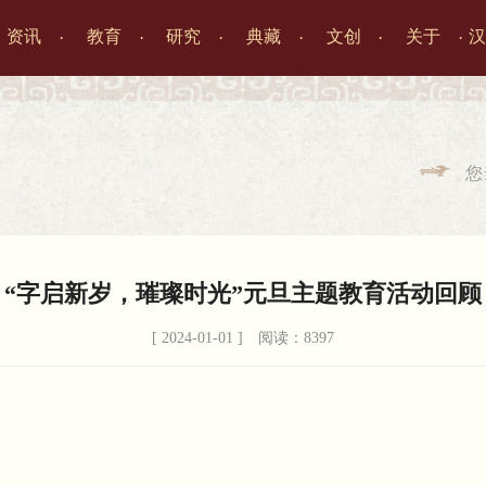
资讯
教育
研究
典藏
文创
关于
汉




您

“字启新岁，璀璨时光”元旦主题教育活动回顾
[ 2024-01-01 ] 阅读：8397