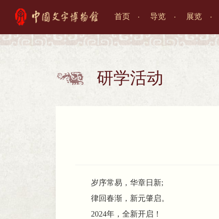
首页
导览
展览

研学活动

岁序常易，华章日新;
律回春渐，新元肇启。
2024年
，
全新开启！