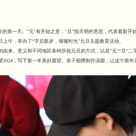
年的第一天。“元”有开始之意，“旦”指天明的意思，代表着新
1日上午，举办了“字启新岁，璀璨时光”元旦主题教育活动。
的由来、意义和不同地区各种庆祝元旦的方式，以及“元”“旦”
展望2024，写下新一年美好愿望。亲子相携制作汤圆，让这个新