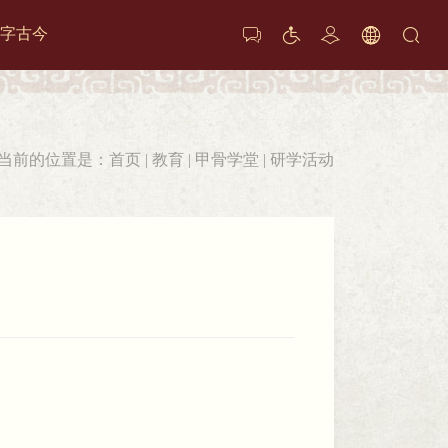
字古今






当前的位置是：
首页
|
教育
|
甲骨学堂
|
研学活动