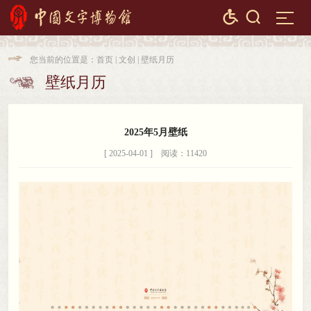


您当前的位置是：
首页
|
文创
|
壁纸月历

壁纸月历

2025年5月壁纸
[ 2025-04-01 ] 阅读：11420