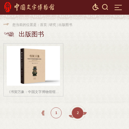


您当前的位置是：
首页
|
研究
|
出版图书

出版图书

《书契万象：中国文字博物馆馆藏精品图录》
1
2