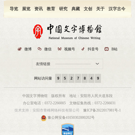
导览
展览
资讯
教育
研究
典藏
文创
关于
汉字古今

微博

微信

视频号

抖音号

B站
友情链接

网站访问量
9
5
2
7
8
4
9
中国文字博物馆 版权所有
地址：安阳市人民大道东段
办公室电话：0372-2266005
文物征集热线：0372-2266031
技术支持：
安阳市青峰网络科技有限公司
豫ICP备2022017981号-1
豫公网安备41050302000202号