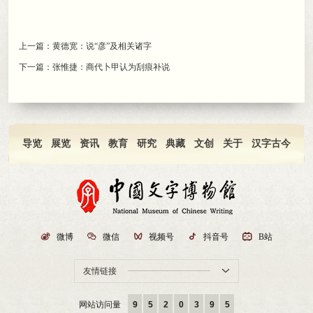
上一篇：
黄德宽：说“彦”及相关诸字
下一篇：
张惟捷：商代卜甲认为刮痕补说
导览
展览
资讯
教育
研究
典藏
文创
关于
汉字古今

微博

微信

视频号

抖音号

B站
友情链接

网站访问量
9
5
2
0
3
9
5