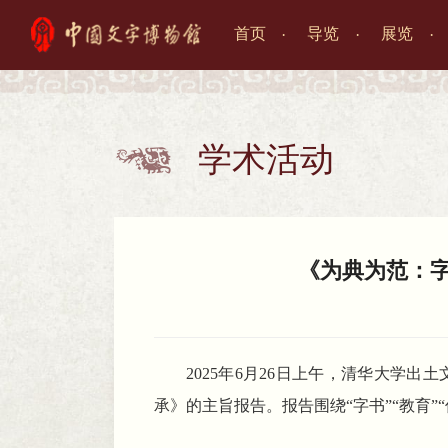
首页
导览
展览

学术活动

《为典为范：
2025年6月26日上午，清华大
承》的主旨报告。报告围绕“字书”“教育