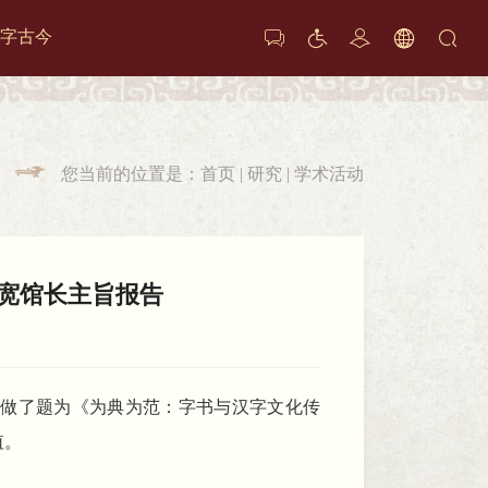
字古今






您当前的位置是：
首页
|
研究
|
学术活动

宽馆长主旨报告
文馆做了题为《为典为范：字书与汉字文化传
值。