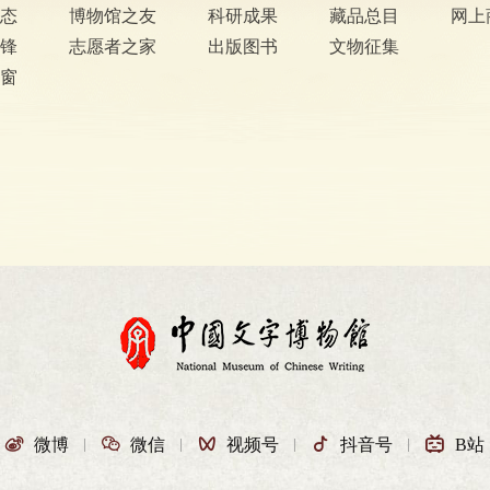
态
博物馆之友
科研成果
藏品总目
网上
锋
志愿者之家
出版图书
文物征集
窗

微博

微信

视频号

抖音号

B站