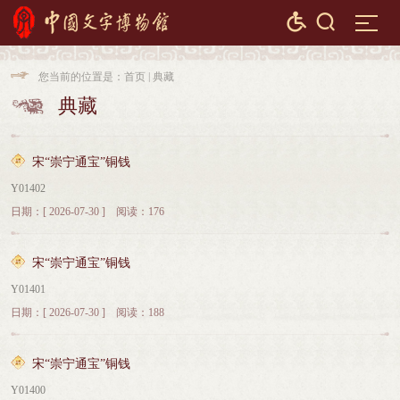


您当前的位置是：
首页
|
典藏

典藏

宋“崇宁通宝”铜钱
Y01402
日期：[ 2026-07-30 ] 阅读：176
宋“崇宁通宝”铜钱
Y01401
日期：[ 2026-07-30 ] 阅读：188
宋“崇宁通宝”铜钱
Y01400