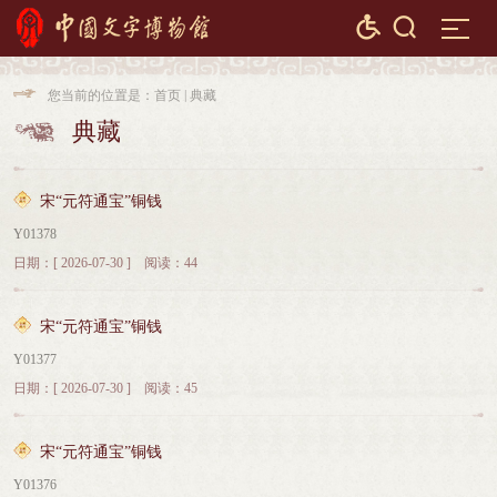


您当前的位置是：
首页
|
典藏

典藏

宋“元符通宝”铜钱
Y01378
日期：[ 2026-07-30 ] 阅读：44
宋“元符通宝”铜钱
Y01377
日期：[ 2026-07-30 ] 阅读：45
宋“元符通宝”铜钱
Y01376