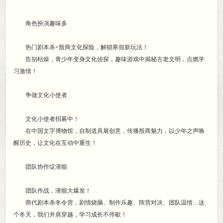
角色扮演趣味多
热门剧本杀×殷商文化探险
，
解锁寒假新玩法！
告别枯燥
，
青少年变身文化侦探，趣味游戏中揭秘古老文明
，
点燃学
习激情！
争做文化小使者
文化小使者招募中！
在中国文字博物馆
，
自制道具展创意，传播殷商魅力
，
以少年之声唤
醒历史，让文化在互动中重生！
团队协作绽潜能
团队作战
，
潜能大爆发！
商代剧本杀冬令营
，
剧情烧脑、制作乐趣、阵营对决、团队温情…这
个冬天，我们并肩穿越
，
学习成长不停歇！