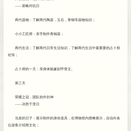
——策略对抗日
商代器物：了解商代陶器
，
玉石，青铜等器物知识
；
小小工匠师：亲手制作青铜器
；
商代生活：了解商代日常生活知识
，
了解商代生活中最重要的占卜祭
祀等；
占卜师的一天：亲身体验篆刻甲骨文
。
第三天
荣耀之冠
，
团队协作封神
——决胜千里日
当差的日子：展示制作的身份道具
，
在博物馆内摆摊展示，自信向各
位游客介绍商文化
；