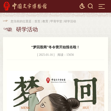


您当前的位置是：
首页
|
教育
|
甲骨学堂
|
研学活动

研学活动

“梦回殷商”冬令营开始报名啦！
[ 2025-01-16 ] 阅读：15656