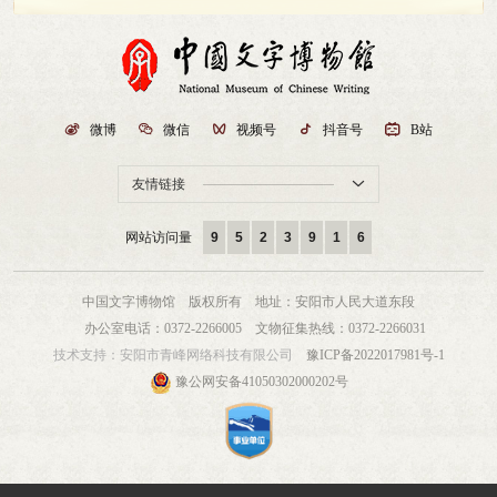

微博

微信

视频号

抖音号

B站
友情链接

网站访问量
9
5
2
3
9
1
6
中国文字博物馆 版权所有
地址：安阳市人民大道东段
办公室电话：0372-2266005
文物征集热线：0372-2266031
技术支持：
安阳市青峰网络科技有限公司
豫ICP备2022017981号-1
豫公网安备41050302000202号