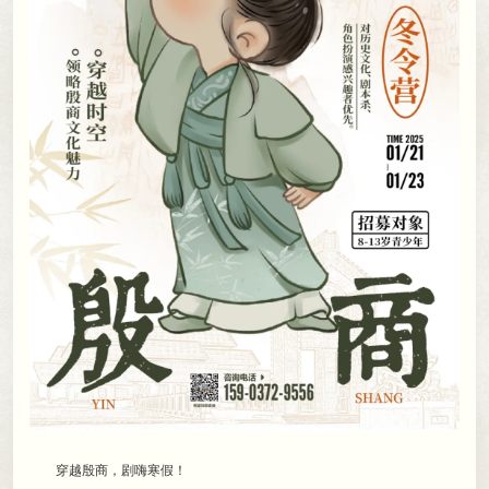
穿越殷商
，
剧嗨寒假！