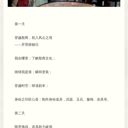
第一天
穿越殷商
，
初入风云之境
——开营探秘日
我在哪里：了解殷商文化
；
猜猜我是谁：瞬间变装
；
穿越时空：研读剧本
；
身份之印匠心造：制作身份道具
，
武器、玉石、服饰、农具等。
第二天
阵营激战
，
道具助力破局