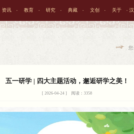
资讯
教育
研究
典藏
文创
关于
汉




您

五一研学 | 四大主题活动，邂逅研学之美！
[ 2026-04-24 ] 阅读：3358