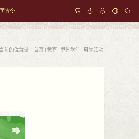
字古今






当前的位置是：
首页
|
教育
|
甲骨学堂
|
研学活动