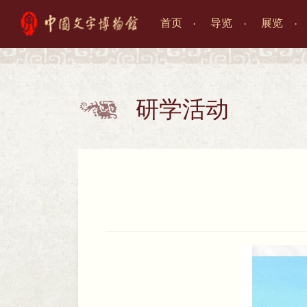
首页
导览
展览

研学活动
