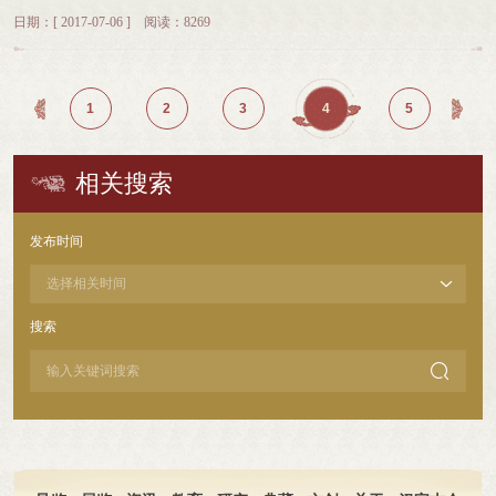
李俊国现场指导博物馆之友们为现场的观众答疑解惑。
单位的支持。来自欧洲、亚洲、非洲、北美洲、南美洲、大洋洲的25个国家的70
日期：[ 2017-07-06 ] 阅读：8269
位外国驻华使节代表、外国知名汉学家、国内知名高校外国专家和留学生、国外
华文教育机构代表和来自国内20余家大学、研究机构、协会的190余位文化文字
专家学者和企事业代表齐聚安阳，共话汉字，共叙汉字与世界情缘。参会嘉宾
仪式上，活动主办方还为汉字文化传播终身成就奖、汉字文化传播杰出贡献奖、
1
2
3
4
5
汉字文化传播贡献奖以及汉字文化传播使者的获奖人进行了颁奖。奖项的授予是
对这些长期为文字文化研究、传承和传播作出突出贡献，获得杰出成就，影响广
泛又德高望重的人士给与充分肯定，更希望通过此奖项鼓励和激发致力于汉字文
相关搜索
化和华夏文明传承创新的有识之士更加积极主动地宣传弘扬汉字文化，使传承文
字文化的信念不断凝聚，让更多的人了解汉字和汉字文化的魅力和真谛，以文字
文化先行，以文字文化先行，开创对外开放新格局，以文字文化先行，提升中华
发布时间
文化的国际影响力。
搜索
