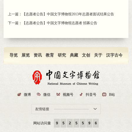
上一篇：
【志愿者公告】中国文字博物馆2013年志愿者面试结果公告
下一篇：
【志愿者公告】中国文字博物馆志愿者 招募公告
导览
展览
资讯
教育
研究
典藏
文创
关于
汉字古今

微博

微信

视频号

抖音号

B站
友情链接

网站访问量
9
5
2
5
5
9
6