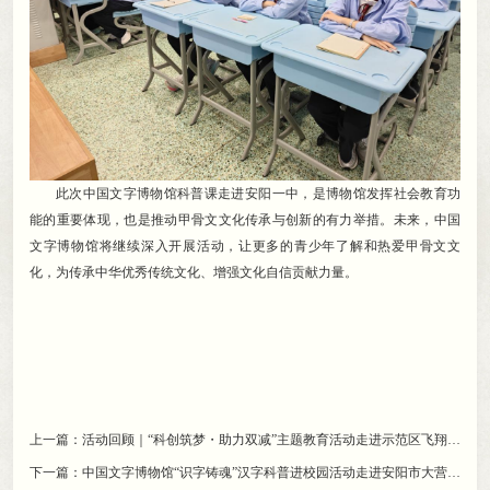
此次中国文字博物馆科普课走进安阳一中
，
是博物馆发挥社会教育功
能的重要体现，也是推动甲骨文文化传承与创新的有力举措
。
未来，中国
文字博物馆将继续深入开展活动
，
让更多的青少年了解和热爱甲骨文文
化，为传承中华优秀传统文化、增强文化自信贡献力量
。
上一篇：
活动回顾｜“科创筑梦・助力双减”主题教育活动走进示范区飞翔学校
下一篇：
中国文字博物馆“识字铸魂”汉字科普进校园活动走进安阳市大营小学