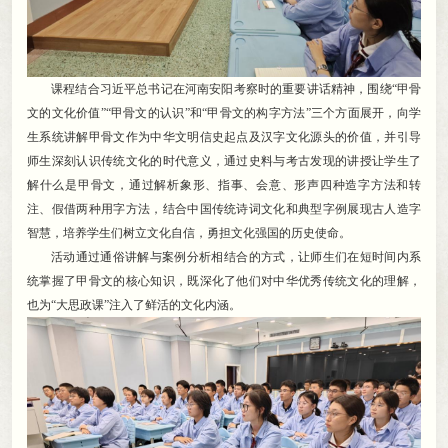
课程结合习近平总书记在河南安阳考察时的重要讲话精神
，
围绕“甲骨
文的文化价值”“甲骨文的认识”和“甲骨文的构字方法”三个方面展开，向学
生系统讲解甲骨文作为中华文明信史起点及汉字文化源头的价值
，
并引导
师生深刻认识传统文化的时代意义，通过史料与考古发现的讲授让学生了
解什么是甲骨文
，
通过解析象形、指事、会意、形声四种造字方法和转
注、假借两种用字方法，结合中国传统诗词文化和典型字例展现古人造字
智慧
，
培养学生们树立文化自信，勇担文化强国的历史使命
。
活动通过通俗讲解与案例分析相结合的方式
，
让师生们在短时间内系
统掌握了甲骨文的核心知识，既深化了他们对中华优秀传统文化的理解
，
也为“大思政课”注入了鲜活的文化内涵。