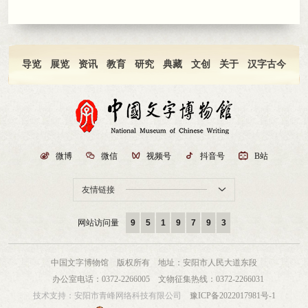
导览
展览
资讯
教育
研究
典藏
文创
关于
汉字古今

微博

微信

视频号

抖音号

B站
友情链接

网站访问量
9
5
1
9
7
9
3
中国文字博物馆 版权所有
地址：安阳市人民大道东段
办公室电话：0372-2266005
文物征集热线：0372-2266031
技术支持：
安阳市青峰网络科技有限公司
豫ICP备2022017981号-1