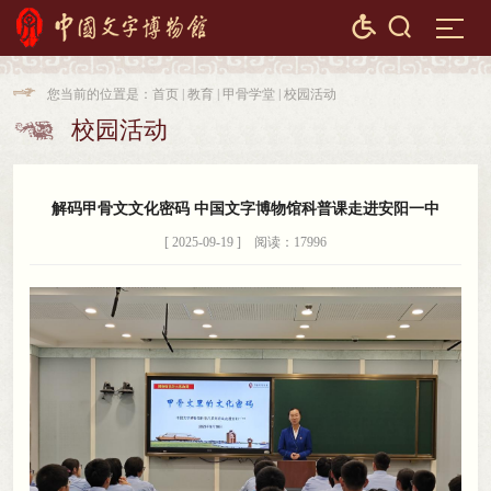


您当前的位置是：
首页
|
教育
|
甲骨学堂
|
校园活动

校园活动

解码甲骨文文化密码 中国文字博物馆科普课走进安阳一中
[ 2025-09-19 ] 阅读：17996