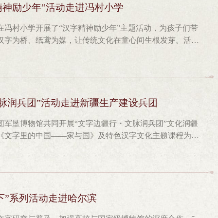
匠心，切实体会中华文字文化的厚重底蕴，进一步提升了文
精神励少年”活动走进冯村小学
校，中国文字博物馆社教团队为广大师生带来了一场精彩纷
在冯村小学开展了“汉字精神励少年”主题活动，为孩子们带
史主题展板，深入浅出地为同学们讲解中华文字数千年的发
汉字为桥、纸鸢为媒，让传统文化在童心间生根发芽。活动
逻辑，普及文字文化知识，为同学们搭建起了解汉字、读懂
走进甲骨文的奇妙世界。随后，孩子们围坐在一起，用彩笔
们在老师的指导下，兴致盎然地参与“甲骨文十二生肖”雕版
好学习”“童心逐梦”等祝福语。阳光正好，微风不燥。孩子
千秋”互动体验中，同学们亲手触摸甲骨片、青铜器等文物复
着放飞风筝。一只只承载着甲骨文梦想的风筝，在蓝天上乘
沉浸式感受传统文化的魅力。互动体验氛围热烈，同学们在
的热爱与对未来的憧憬，肆意生长、自由翱翔。此次活动将
动最后，150名学子齐聚一堂，共赴“探秘甲骨——读懂三
不仅让孩子们近距离感受了汉字的魅力，也在实践中培养了
文脉润兵团”活动走进新疆生产建设兵团
物属于人民 服务人民”的主题，以甲骨文为切入点，带领学
一儿童节增添了一抹独特的文化色彩。
古老刻痕，到汉字造字逻辑中的先民智慧，同学们在沉浸式
团军垦博物馆共同开展“文字边疆行・文脉润兵团”文化润疆
魅力，真正让沉睡的文化遗产走进校园、服务大众，完成了
《文字里的中国——家与国》及特色汉字文化主题课程为载
旅。此次文化和自然遗产日系列普及活动，立足文字文化特
及进校园活动。活动以文字为纽带厚植家国情怀，铸牢中华
体验，让珍贵的文化遗产可看、可学、可感、可传。中国文
大地，在兵团青少年心中播撒传承中华优秀传统文化的种
动，推动中华优秀文字文化创造性转化、创新性发展，让千
文字博物馆走进新疆石河子市第一幼儿园、石河子第一小学、
趣味十足、内涵丰富的汉字科普系列活动。5月15日上午，石
大班的孩子在《舞动的汉字》课堂上，用小小的身体摆出了
下”系列活动走进哈尔滨
生的符号，而是可以“演”出来、“玩”起来的游戏。在轻松