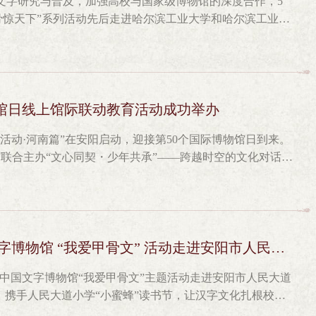
文字研究与普及，加强高校与国家级博物馆的深度合作，5
，感受汉字形意合一的独特之美。《舞动的汉字》走进石河
甲骨惊天下”系列活动先后走进哈尔滨工业大学和哈尔滨工业大
子第一小学和石河子第三中学。中国文字博物馆的社教老师为
、互动体验等形式，让师生近距离感受汉字魅力。5月21
与国》主题课程。课程围绕“何以为家”“何以为国”“家国相
举行。哈尔滨工业大学学校党委常委、副校长刘挺，图书馆
，从甲骨文字形中读懂了中国人对家庭的依恋、对国家的守
国文字博物馆党委委员、纪委书记唐煜坤等嘉宾参加了启动
《文字里的中国》走进石河子第三中学展览启幕：品读文字
，他说，此次“中国文字博物馆走进哈工大”活动，是中国文
博物馆主办、新疆生产建设兵团军垦博物馆承办的《文字里的
化活动，是馆校深度合作的重要举措，更是中华优秀传统文
物馆日线上馆际联动教育活动成功举办
绕“家”“国”相关文字演变与文化内涵展开，并通过何尊等
双方以此次活动为契机，进一步深化交流合作，搭建更多文
史印记。观众在图文展板、文物拓片与互动体验中，深切感受
活动·河南篇”在安阳启动，迎接第50个国际博物馆日到来。
化融合的新路径、新方法。唐煜坤讲到，文化传承，贵在接
里的中国——家与国》展览石河子市民参观展览中国文字博物
馆联合主办“文心同契・少年共承”——跨越时空的文化对话线
承者、文明的传播者、未来的开创者。我们真诚期待，以此
教活动，精心设置“刻骨铭心”甲骨刻写、雕版印刷体验、竹
动主题教育等丰富多彩的活动，推动铸牢中华民族共同体意
手搭建馆校共建、资源共享、文化共传、发展共赢的长效合
参观者亲手刻写甲骨文字、穿绳编排竹简，沉浸式体验古人
动打破地域与时空限制，联动河南安阳、广西桂林、宁夏银
春血脉、焕发时代光彩。随后，于笑莹和刘宏伟分别代表中
地生根”以字传情，以文润心。此次“文字边疆行·文脉润兵
、4300名师生云端参与。活动充分发挥博物馆在文化传承、
业大学图书馆第一党支部签署党建联建合作协议。仪式结束
文化润疆”部署的具体行动。通过“送课进校、主题展览、沉
地方文脉的浸润中增强文化认同，以实际行动铸牢中华民族
天下”主题展览。手绘中国文字博物馆定制包、刻骨铭心甲骨
博物馆走向边疆校园、边疆博物馆，走进各族群众心中。未
优质资源云端共享活动紧扣“馆校合作”理念，整合中国文字
博物馆 “我爱甲骨文” 活动走进安阳市人民大道小学
联以及诵诗词识甲骨等互动吸引了大量师生驻足，中外师生
共同体意识贡献文字力量。
色，采用“双师云端授课+多地同步互动模式，将国家级博物
的厚重底蕴；在亲手制作的过程中，读懂甲骨文背后的故
际，中国文字博物馆“我爱甲骨文”主题活动走进安阳市人民大道
少年足不出户即可共享文化盛宴。“文心同契·少年共承”分
下午，中国文字博物馆“ 一片甲骨惊天下”活动在哈尔滨工业
，携手人民大道小学“小蜜蜂”读书节，让汉字文化扎根校
动现场，两地讲师带来各具特色的文化课程。中国文字博物馆
生代表参与了活动。同学们在老师的指导下用身体摆出各种甲
次活动由中国文字博物馆宣传教育部、陈列展示部、志愿者
的中国》为题，解码汉字基因，带领青少年回溯商代文明，