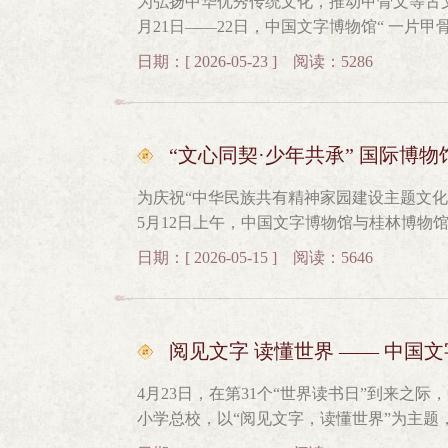
为弘扬中华优秀传统文化，推动甲骨文等古
欢乐的氛围中，孩子们初识古人的造字智慧
月21日——22日，中国文字博物馆“ 一片
子市第一幼儿园15日下午，活动走进石河
学附属中学校（小学）。活动通过展览、讲座
400余名中小学生带来《文字里的中国——家
日期：[ 2026-05-23 ] 阅读：5286
日上午，启动仪式在哈尔滨工业大学图书馆
依”三个板块展开。同学们在生动的讲解中
馆长刘宏伟，国际教育学院院长赵异肖，中
护。《文字里的中国》走进石河子第一小学
仪式。刘宏伟主持仪式。刘挺在仪式上致辞
家国 厚植家国情怀5月16日，由中国文字
字博物馆首次与东北地区高校合作举办的文
“文心同契·少年共承” 国际博
中国——家与国》主题展览正式开展。展览围
化与工科精神的深度碰撞与双向赋能。希望
珍贵文物资料，展示“中国”一词最早的历
为庆祝“中华民族共有精神家园建设主题文化
化传播与学术研究平台，共同探索科技与文
到中国人“家国一体”的精神传承。《文字
5月12日上午，中国文字博物馆与桂林博物
力；文明赓续，重在青年。青年是文化的传
馆同步推出形式多样的甲骨文主题工作坊社
上馆际联动教育活动，通过开展线上多地联
次活动为起点，中国文字博物馆与哈工大携
简编联、甲骨文书签制作等趣味互动项目。
日期：[ 2026-05-15 ] 阅读：5646
识在中原大地落地生根、走深走实。本次活
作平台，让古老文字扎根校园沃土、融入青
书写方式。文化润疆：让优质资源在边疆“落
川、内蒙古巴林右旗四地，共吸引11所学校
国文字博物馆宣传教育部党支部和哈尔滨工
团”系列活动，是中国文字博物馆深入践行“
民族团结中的纽带作用，让青少年在汉字与
后，嘉宾与师生代表共同参观“一片甲骨惊
浸体验”相结合的方式，让优质文化资源从
共同体意识。部分学生云合影双馆联袂授课 
阅见文字 读懂世界 —— 中国文字
刻写、传统非遗甲骨文字雕版印刷、竹简编
来，中国文字博物馆将继续为铸牢中华民族
博物馆甲骨文资源与桂林博物馆地域文化特
在动手实践中触摸汉字起源，领略千年文明
4月23日，在第31个“世界读书日”到来之
馆优质教育资源普惠至边疆与基层地区，让青
事，感受汉字文化的温度与力量。5月22日
小学总校，以“阅见文字，读懂世界”为主题
会场千里云端对话 汉字与文脉交相辉映活
大学附属中学校（小学）开展，50余名师
园，推动非遗传承与基础教育深度融合。本
张悦老师以《探秘甲骨 —— 读懂三千年前