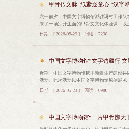
文书签。在动手实践中，感受古人的智慧与
甲骨传文脉 纸鸢逐童心 “汉字
化认同感与文化自信。在安阳市信息科技学
六一前夕，中国文字博物馆派驻冯村工作队
呈的文字文化活动。社教老师依托文字发展
来了一场别开生面的甲骨文文化体验课，以
展脉络，结合典型文字字形、拆解文字演变
现场，老师以生动有趣的方式，带领孩子们
文脉的桥梁。在校园非遗体验活动中，同学
日期：[ 2026-05-29 ] 阅读：7298
在空白风筝上一笔一画临摹甲骨文，写下“好
印刷，感受古法印刷技艺的精妙。在“字载
们带着亲手绘制的风筝来到操场，尽情奔跑
制教具，直观了解文字的记录与传播方式，
风而起，越飞越高，如同孩子们对传统文化
动手实践中解锁文字奥秘，体悟非遗之美。活
甲骨文文化与儿童喜闻乐见的风筝相结合，
中国文字博物馆“文字边疆行 
千年前的中国”主题课堂。课程内容紧扣“文
他们的文化自信与创新意识，为孩子们的六
生们溯源中华文字的根脉。从龟甲兽骨上的
近期，中国文字博物馆携手新疆生产建设兵
学习中深刻领略了中国文字表意传情的独特
活动。此次活动以中国文字博物馆原创展览
一次从“识字”到“懂文”的中华文化寻根之
体，面向公众开展展览导赏、文化特色体验
色，将静态的文物知识转化为动态的沉浸式
日期：[ 2026-05-23 ] 阅读：6980
民族共同体意识，让中华汉字文脉扎根边疆
字博物馆将持续开展文博惠民、文博育人活
子。文脉润疆进校园 汉字薪火育童心中国
年文脉在传承中生生不息、焕发新生。
石河子第三中学，为当地600余名师生送上
河子市第一幼儿园里笑声不断。近200名中
中国文字博物馆“一片甲骨惊天
一个个有趣的汉字造型。汉字不再是书本上陌