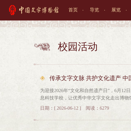
首页
导览
展览

校园活动

传承文字文脉 共护文化遗产 中
为迎接2026年“文化和自然遗产日”，6月
息科技学校，让优秀中华文字文化走出博物
遗体验，以生动鲜活的形式传播汉字发展脉
日期：[ 2026-06-12 ] 阅读：6279
文字博物馆讲解员从古老的甲骨文、金文，
承故事，深度解读文字背后蕴含的历史底蕴
讲解结束后，大家亲身参与十二生肖雕版印