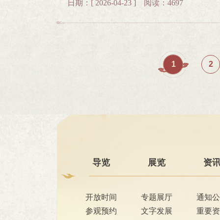
骨文造型。同学们用指尖触碰甲骨（仿制品）
日期：[ 2026-04-23 ] 阅读：4697
团队共同开展，依托博物馆优质展教资源，
感受汉字起源的独特魅力。桂林博物馆蔡靖
《探秘甲骨—读懂三千年前的中国》两节生
字的文明价值，感受汉字非遗魅力，在趣味
同学们走进桂林千年书香文脉，探寻桂林历
史长河，探索文字发展的脉络，了解古人造
谋 —— 简帛文献中的格言》主题展览精彩
今、一文一史，让甲骨文文化与桂林状元文
念。书写的甲骨文书签与印制的甲骨文雕版
想内涵，带领同学们穿越千年，在古人智慧
甲骨——读懂三千年前的中国》边疆学子共
的理解与创意，展现了本次活动的丰硕成果。
考。互动体验环节备受欢迎，让同学们沉浸
右旗、河南安阳、广西桂林四地学生代表依
甲骨文到规范汉字——汉文字与中华民族的
1
2
生在拼装中认识金文、了解器型与礼乐文化
长，坚定了传承中华优秀传统文化的信念。
座。讲座以汉文字的起源与发展为主线，串
历史价值与艺术魅力；竹简送福，在特制竹
与学校和师生的高度评价，大家认为课程专
程，清晰梳理汉字形态、内涵的传承与革新
结。本次活动将阅读推广、文字科普与非遗
上联动既是一次跨越时空的文化对话，也是
中的核心作用与深远贡献，带领师生读懂汉
富了校园文化生活，营造出“爱读书、读好
垒，让各族青少年在中华优秀传统文化的滋
优秀传统文化的生命力。讲座现场座无虚席
字为桥，走进更多校园，让中华优秀文字文
了“文心同契・少年共承”的活动内涵。课程反
想、深化认知，为本次“一片甲骨惊天下”
上联动为博物馆馆际合作、数字化社教服务
青春担当。青年是文脉延续的主力军，是文
不息。
物馆带着三千年甲骨底蕴、五千年汉字风华
时空的文明对话，成为青春与传统的同频共
导览
展览
资
青年一代的血脉，带着千年文明的温度，在
开放时间
专题展厅
通知公
参观预约
文字发展
重要资