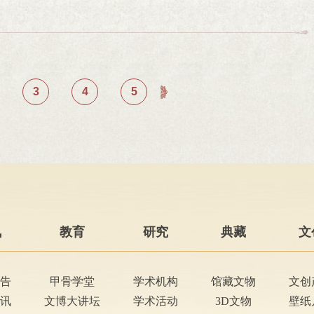
，感受3000多年前的文字温度。活动以《舞动的汉字》
以展览观赏、动手体验、实践创作为载体，引导学生认识文
雯老师的《寻找状元郎：桂林文脉与少年成长》课程，带领
动有趣的课程开始。在老师的带领下，同学们畅游文字的历
互动中培育文化自信与终身阅读习惯。活动现场，《绳武贻
代文状元勤学苦读、立志成才的传奇故事。两地课程一古一
字的本意。活动尾声，同学们手持自己的甲骨文作品合影留
亮相。展板精选简帛文献中的经典格言，兼具书法美感与思
化隔空对话。《探秘甲骨——读懂三千年前的中国》《探秘
印刷作品相映成趣，每一幅作品都承载着孩子们对汉字文化
中汲取成长力量，让文字在书香校园中温暖心灵、启迪思
参与 文化传承同频共振课程结束后，宁夏银川、内蒙古巴林
22日晚6点30分，中国文字博物馆副研究员王双庆以《从
式感受传统技艺。青铜拼拼乐，以馆藏青铜器为原型，让学
次分享学习心得，纷纷表示在汉字奥秘与状元精神中收获成
共生之路》为题，为哈工大师生带来一场深入浅出的专题讲
3
4
5
；雕版印刷，亲手刷墨、拓印吉祥字，直观感受非遗技艺的
学生代表发言创新社教模式，构筑共有精神家园活动获得参
联起从甲骨文的契刻文明到现代规范汉字的数千年的演变历
简上书写寄语，体验古简书写质感，定格文字与成长的联
业生动、内容充实，有效拓宽了青少年的文化视野。此次线
，解读汉字在凝聚民族共识、传承文化基因、推动文明演进
体验融为一体，让古老文字可触、可感、可实践，有效地丰
一次铸牢中华民族共同体意识的深度浸润。它打破了地域壁
文字背后的民族智慧与共生密码，坚定文化自信，感受中华
书、善读书”的浓厚氛围。未来，中国文字博物馆将继续以文
养中增进情感共鸣、凝聚团结力量，以实际行动生动诠释
，师生们沉浸在汉字的千年文明之中，在互动交流中碰撞思
化在青少年心中生根发芽，绽放新时代光彩。
馈意见作为 5・18 国际博物馆日的重要预热活动，本次线
主题活动画上了圆满句号。文化传承，薪火相传；文明赓续，
探索了新路径，也让中华文脉在青少年心中代代相传、生生
明传播的先行者，更是时代发展的筑梦人。此次中国文字博
走进百年哈工大，在校园里播撒下汉字文化的种子，让跨越
振。愿这些古老的文字符号，在校园沃土中深深扎根，融入
讯
教育
研究
典藏
文
新时代绽放出更加鲜活的光彩。
告
甲骨学堂
学术机构
馆藏文物
文创
讯
文博大讲坛
学术活动
3D文物
壁纸