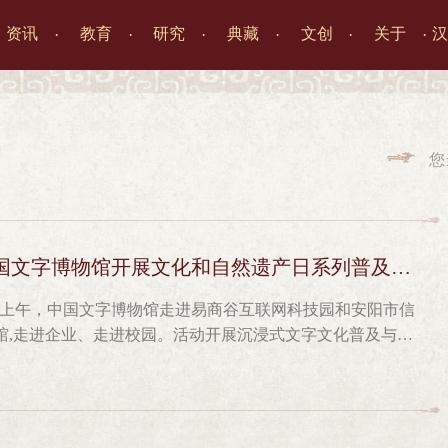
资讯
教育
研究
典藏
文创
关于
汉




您

国文字博物馆开展文化和自然遗产日系列普及活动
12日上午，中国文字博物馆走进易商谷互联网科技园和安阳市信
馆,走进企业、走进校园。活动开展沉浸式文字文化普及与非
络，传承中华优秀传统文化。在易商谷互联网科技园，中国
到隶书、楷书的字形演变，系统讲解汉字的起源、发展与传
与文化内涵，让企业员工全方位感受中华文字的独特魅力。
刷、甲骨文书签制作体验，亲手书写甲骨文、打造专属甲骨