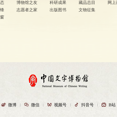
态
博物馆之友
科研成果
藏品总目
网上
锋
志愿者之家
出版图书
文物征集
窗

微博

微信

视频号

抖音号

B站