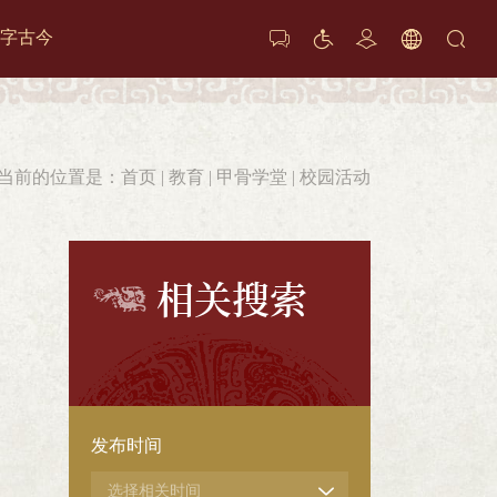
字古今






当前的位置是：
首页
|
教育
|
甲骨学堂
|
校园活动
相关搜索
发布时间