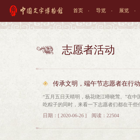
首页
导览
展览

志愿者活动

传承文明，端午节志愿者在行
“五月五日天晴明，杨花绕江啼晓莺。”在
吃粽子的同时，来看一下志愿者们都在干些
不管是讲解志愿者、公众服务志愿者，还是
日期：[ 2020-06-26 ] 阅读：22504
愿服务之中。公众服务志愿者们在志愿服务
解答。讲解志愿者为参观博物馆的观众们进
字”产生了浓厚的兴趣，很多外地来的观众