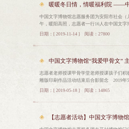
一场跨越千年的穿越。新招募的摄影志愿者在
暖暖冬日情，情暖福利院 ——
务团不断地完善自身体系，向社会各界招募
中国文字博物馆志愿服务团为安阳市社会（儿
愿者就分为了摄影、手语、信息、外语等几
午，暖阳高照，志愿者一行16人在中国文
助、进步”的志愿者精神，共同为观众服务
物600余件送至安阳市社会（儿童）福利院
就都会积极地报名参加。志愿者们来自社会
日期：[ 2019-11-14 ] 阅读：27800
与这里的孩子们亲切互动，一个个幸福的笑
情，但是我们可以用伟大的爱去做些力所能
中。 中国文字博物馆志愿服务团针对特殊
们不会停歇，只要我们“粽”志成城、齐心协
愿我们的爱可以温暖他们的心。
中国文字博物馆“我爱甲骨文”
志愿者老师授课甲骨学堂老师授课孩子们积
雕版印刷作品活动结束后合影留念 2019年
进安阳市南漳涧小学，为孩子们带去了一堂
日期：[ 2019-05-18 ] 阅读：14865
文字博物馆志愿服务团和甲骨学堂的老师们
喜闻乐见的形式，将视频、图片、互动融为
老师讲的深入浅出、风趣幽默，同学们踊跃
教室里传出孩子们爽朗的笑声。雕版印刷互
【志愿者活动】中国文字博物
验雕版印刷过程，深受同学们的喜爱。这次