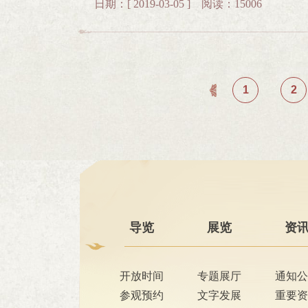
日期：[ 2019-03-05 ] 阅读：15006
文状元殿试现场 希望在这个充满书香的春天里，本次马氏庄园研学之行为文字小博士开启勤学之
光，为更好地传播中国文化当好小使者。
1
2
导览
展览
资
开放时间
专题展厅
通知公
参观预约
文字发展
重要资