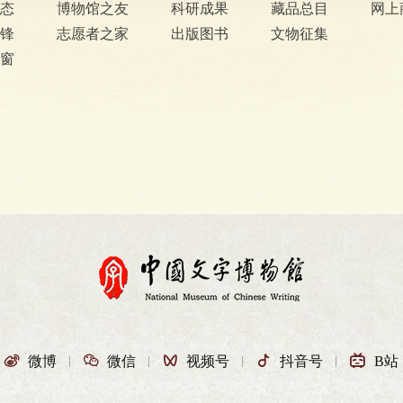
态
博物馆之友
科研成果
藏品总目
网上
锋
志愿者之家
出版图书
文物征集
窗

微博

微信

视频号

抖音号

B站