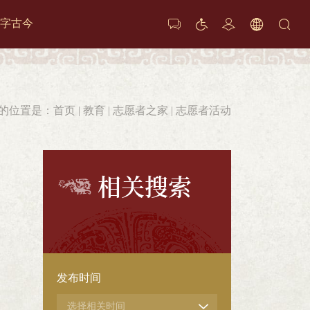
字古今






的位置是：
首页
|
教育
|
志愿者之家
|
志愿者活动
相关搜索
发布时间