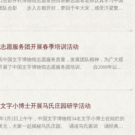
口合影开封博物馆志愿者热情讲解志愿者老师认真学习中国
同学听了课后说：“通过老师的讲解，我发现甲骨文字特别有
者团队合影 步入古都开封，梦回千年大宋，感受汴梁繁
印刷，我特别开心。” 中国文字博物馆“我爱甲骨文”主题
国文字博物馆志愿服务团的志愿者们赴开封博物馆交流学
到孩子们的身边。我们用实际行动诠释奉献、友爱、互助、
大的地级市博物馆。建筑总体设计遵循“外在古典，内在
字精神，我们一直在行动！
局特点，体现着宋代建筑组群的建筑特征。 在开封博物
，大家兴致勃勃地开始了穿越之旅。从七八千年前的尉氏县
同刘龙山文化，直至到商代文化，大家看到了熟悉的殷商时
馆志愿服务团开展春季培训活动
还参观了《开封朱仙镇木版年画艺术展》、《明清皇家用品
高中国文字博物馆志愿服务质量，发展团队精神，为广大观
镇的年画风格特点、做工流程等有了更深入的认识。明清皇
中国文字博物馆志愿服务团培训。 自2009年以
。宋代科技成就代表之作——水运仪象台，再次激发起大家
成为了馆内一道亮丽的风景线，受到了广大观众的一致好
，志愿者们获益匪浅。大家不仅领略了古城开封悠久的历史
就馆内陈展思路及重点文物进行培训。 培训科科长刘伊丽释
决心和为祖国文化事业无私奉献的信念！
度。 王军杰老师给大家讲述了志愿服务起源、基本素质、
团历程，带领全体志愿者重温入团誓词。 资深讲解
培训讲解技巧和要求，为志愿者进行规范讲解提供模板。
馆文字小博士开展马氏庄园研学活动
年3月2日上午午，中国文字博物馆34名文字小博士在灿烂的
愿者精神发扬光大！
揭秘马氏庄园。 诵读马氏家训 诵经典、