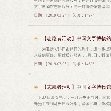
中国文字博物馆志愿服务团在开封博物馆门
程内容，孩子们兴趣浓厚，收获颇丰。一位
文字博物馆志愿服务团与开封博物馆志愿
趣，我今天认识了很多甲骨文字，体验了雕版
华，学习历史文化。2019年3月23日，中
教育活动每年都会走进校园，将文字文化带
日期：[ 2019-03-24 ] 阅读：14974
习。 开封博物馆是目前全省建成的面积最
进步的志愿者精神！传播汉字文化，传承汉
时尚”的原则，突出了北宋开封城三重城格
馆志愿者王子萧、胡刚健老师的热情引领下
兴隆岗裴李岗文化到椅圈马仰韶文化，再到
【志愿者活动】中国文字博物
期的青铜器，不禁倍感亲切。 志愿者们
为迎接3月5日雷锋日的到来，进一步提
展》、《宋代科技展》等专题展厅。对朱仙
众提供更好、更优质的服务，3月3日，我馆开展了
家用品展展示的瓷器之精美令大家叹为观止
来，我馆志愿者队伍不断扩大，“字博红”
对古人智慧的由衷赞叹。 通过此次活动
日期：[ 2019-03-05 ] 阅读：14686
评。 陈列展示部王双庆副主任对志愿者们
文化，也更加坚定了做一名光荣的志愿者的
读中国文字博物馆志愿者服务条例和管理制
服务岗位职责，回顾了中国文字博物馆志愿服务
员杨小玉、王菲带领志愿者们进入展厅实地
【志愿者活动】中国文字博物
培训过程中学习氛围浓郁，时刻能感受到各位志愿者老师的热忱之心，他们纷纷表示，在今后的服
风恬日暖春光明，三月读书正当时。2019
务中，一定将团结、互助、友爱、进步的志
春光中来到马氏庄园研学，诵读经典，争榜状元，大家一起
明礼仪 刘邓大军下榻处，跟父母一起唱响《打靶归来》。 文字小博士晋级状元、榜眼、探花。