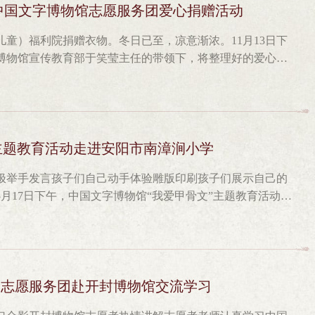
为其他志愿者们拍摄服务照片自2009年开馆以来，志愿服
中国文字博物馆志愿服务团爱心捐赠活动
志愿者，志愿者工作划分地也越来越细致，此次新招募的志
童）福利院捐赠衣物。冬日已至，凉意渐浓。11月13日下
个大类。志愿者们各司其职，但都秉持着“奉献、友爱、互
字博物馆宣传教育部于笑莹主任的带领下，将整理好的爱心衣
。即使是处在节假日，只要有能够到馆服务的机会，志愿者们
。志愿者们在福利院工作人员的带领下一起参观了福利院，
的各个阶层，或许每一个志愿者常常无法做到特别伟大的事
容洋溢在孩子们的脸上，一股股爱意的暖流流淌在志愿者心
及的小事。或许我们每一个志愿者的力量是很微小的，但我
人群的关爱活动一直在持续开展，今后也将继续开展下去，
力就能够创造出点亮整个社会的亮光！
 主题教育活动走进安阳市南漳涧小学
极举手发言孩子们自己动手体验雕版印刷孩子们展示自己的
5月17日下午，中国文字博物馆“我爱甲骨文”主题教育活动走
生动有趣的汉字体验课程。 初夏的午后，阳光明媚，中国
为南漳涧小学十二个班级进行授课。课堂上，老师以同学们
一体，为同学们讲解了文字的发展，甲骨文的造字方法等。
抢答、积极互动。猜甲骨文字环节把课堂气氛推向了高潮，
动环节，让同学们在了解雕版印刷知识的同时，可以亲身体
馆志愿服务团赴开封博物馆交流学习
进校园授课，我们为各个年龄段的孩子准备了适合他们的课